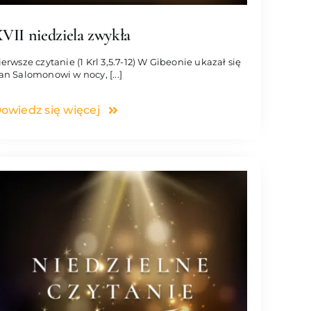
VII niedziela zwykła
ierwsze czytanie (1 Krl 3,5.7-12) W Gibeonie ukazał się
an Salomonowi w nocy, [...]
owiedz się więcej