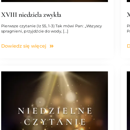
XVIII niedziela zwykła
X
Pierwsze czytanie (Iz 55, 1-3) Tak mówi Pan: „Wszyscy
P
spragnieni, przyjdźcie do wody, [...]
P
Dowiedz się więcej
D