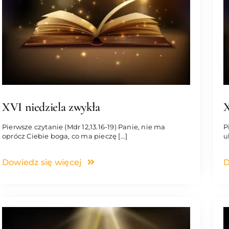
XVI niedziela zwykła
X
Pierwsze czytanie (Mdr 12,13.16-19) Panie, nie ma
P
oprócz Ciebie boga, co ma pieczę [...]
u
Dowiedz się więcej
D