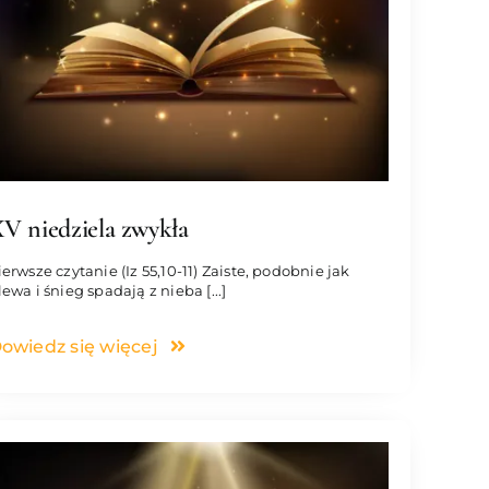
V niedziela zwykła
ierwsze czytanie (Iz 55,10-11) Zaiste, podobnie jak
lewa i śnieg spadają z nieba [...]
owiedz się więcej