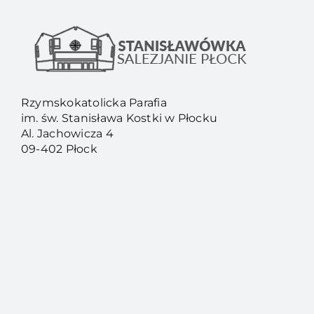
Rzymskokatolicka Parafia
im. św. Stanisława Kostki w Płocku
Al. Jachowicza 4
09-402 Płock
Dokumenty
Polityka ochrony Małoletnich
Tel. :
(24) 268 87 98
Kancelaria:
(24) 268 62 50
Email:
stanislawowka.plock@gmail.com
Konto:
PKO BP 75 1020 3974 0000 5302 0060
4181