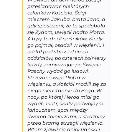
prześladować niektórych
członków Kościoła. Ściął
mieczem Jakuba, brata Jana, a
gdy spostrzegł, że to spodobało
się Żydom, uwięził nadto Piotra.
A były to dni Przaśników. Kiedy
go pojmał, osadził w więzieniu i
oddał pod straż czterech
oddziałów, po czterech żołnierzy
każdy, zamierzając po Święcie
Paschy wydać go ludowi.
Strzeżono więc Piotra w
więzieniu, a Kościół modlił się za
niego nieustannie do Boga. W
nocy, po której Herod miał go
wydać, Piotr, skuty podwójnym
łańcuchem, spał między
dwoma żołnierzami, a strażnicy
przed bramą strzegli więzienia.
Wtem zjawił się anioł Pański i