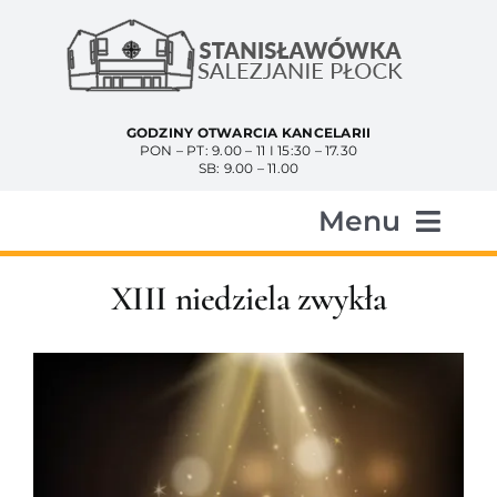
Przejdź
do
zawartości
GODZINY OTWARCIA KANCELARII
PON – PT: 9.00 – 11 I 15:30 – 17.30
SB: 9.00 – 11.00
Menu
Start
XIII niedziela zwykła
Aktualności
Historia