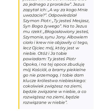
za jednego z proroków”. Jezus
zapytał ich: „A wy za kogo Mnie
uważacie?”. Odpowiedział
Szymon Piotr: „Ty jesteś Mesjasz,
Syn Boga żywego”. Na to Jezus
mu rzekł: „Błogosławiony jesteś,
Szymonie, synu Jony. Albowiem
ciało i krew nie objawiły ci tego,
lecz Ojciec mój, który jest w
niebie. Otóż i Ja tobie
powiadam: Ty jesteś Piotr
Opoka, i na tej opoce zbuduję
mój Kościół, a bramy piekielne
go nie przemogą. I tobie dam
klucze królestwa niebieskiego:
cokolwiek zwiążesz na ziemi,
będzie związane w niebie, a co
rozwiążesz na ziemi, będzie
rozwiązane w niebie”.