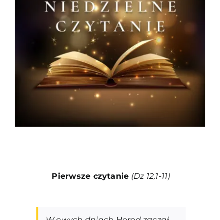
Duszpasterze
Grupy parafialne
Wspólnoty
Oddanie 33
Kancelaria
Kontakt
Pierwsze czytanie
(Dz 12,1-11
)
W owych dniach Herod zaczął