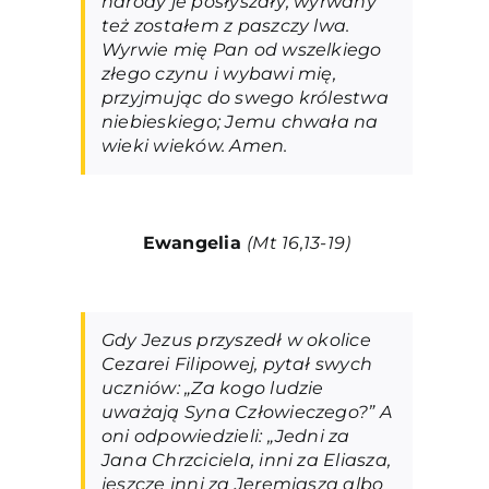
narody je posłyszały; wyrwany
też zostałem z paszczy lwa.
Wyrwie mię Pan od wszelkiego
złego czynu i wybawi mię,
przyjmując do swego królestwa
niebieskiego; Jemu chwała na
wieki wieków. Amen.
Ewangelia
(Mt 16,13-19)
Gdy Jezus przyszedł w okolice
Cezarei Filipowej, pytał swych
uczniów: „Za kogo ludzie
uważają Syna Człowieczego?” A
oni odpowiedzieli: „Jedni za
Jana Chrzciciela, inni za Eliasza,
jeszcze inni za Jeremiasza albo