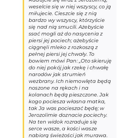
weselcie się w niej wszyscy, co ją
miłujecie. Cieszcie się z nią
bardzo wy wszyscy, którzyście
się nad nią smucili. Ażebyście
ssać mogli aż do nasycenia z
piersi jej pociech; ażebyście
ciągnęli mleko z rozkoszą z
pełnej piersi jej chwały. To
bowiem mówi Pan: „Oto skieruję
do niej pokój jak rzekę i chwałę
narodów jak strumień
wezbrany. Ich niemowlęta będą
noszone na rękach i na
kolanach będą pieszczone. Jak
kogo pociesza własna matka,
tak Ja was pocieszać będę; w
Jerozolimie doznacie pociechy.
Na ten widok rozraduje się
serce wasze, a kości wasze
nabiorą świeżości jak murawa.