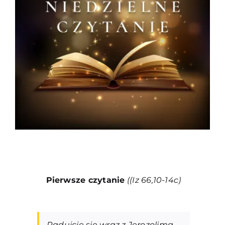
Duszpasterze
Grupy parafialne
Wspólnoty
Oddanie 33
Kancelaria
Kontakt
Pierwsze czytanie
((Iz 66,10-14c
)
Radujcie się wraz z Jerozolimą,