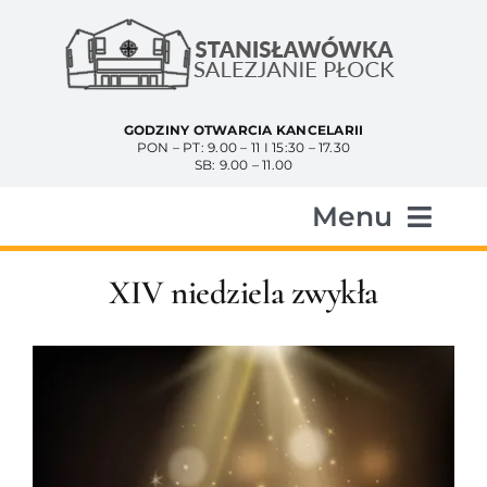
Przejdź
do
zawartości
GODZINY OTWARCIA KANCELARII
PON – PT: 9.00 – 11 I 15:30 – 17.30
SB: 9.00 – 11.00
Menu
Start
XIV niedziela zwykła
Aktualności
Historia