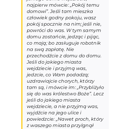
najpierw mówcie: „Pokój temu
domowi”. Jeśli tam mieszka
człowiek godny pokoju, wasz
pokój spocznie na nim; jeśli nie,
powróci do was. W tym samym
domu zostańcie, jedząc i pijąc,
co mają; bo zasługuje robotnik
na swą zapłatę. Nie
przechodźcie z domu do domu.
Jeśli do jakiego miasta
wejdziecie i przyjmą was,
jedzcie, co Wam podadzą;
uzdrawiajcie chorych, którzy
tam są, i mówcie im: „Przybliżyło
się do was królestwo Boże”. Lecz
jeśli do jakiego miasta
wejdziecie, a nie przyjmą was,
wyjdźcie na jego ulice i
powiedzcie: „Nawet proch, który
z waszego miasta przylgnął