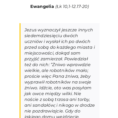
Ewangelia
(Łk 10,1-12.17-20)
Jezus wyznaczył jeszcze innych
siedemdziesięciu dwóch
uczniów i wysłał ich po dwóch
przed sobą do każdego miasta i
miejscowości, dokąd sam
przyjść zamierzał. Powiedział
też do nich: ”Żniwo wprawdzie
wielkie, ale robotników mało;
proście więc Pana żniwa, żeby
wyprawił robotników na swoje
żniwo. Idźcie, oto was posyłam
jak owce między wilki. Nie
noście z sobą trzosa ani torby,
ani sandałów; i nikogo w drodze
nie pozdrawiajcie. Gdy do
jakiego domu wejdziecie,