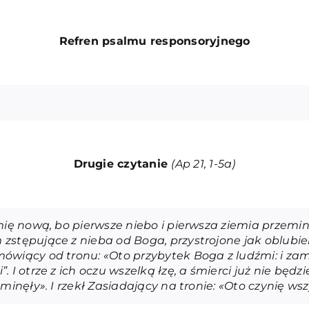
Refren psalmu responsoryjneg
o
Drugie czytanie
(Ap 21, 1-5a)
mię nową, bo pierwsze niebo i pierwsza ziemia przeminę
zstępujące z nieba od Boga, przystrojone jak oblubi
ówiący od tronu: «Oto przybytek Boga z ludźmi: i zami
I otrze z ich oczu wszelką łzę, a śmierci już nie będzie.
eminęły». I rzekł Zasiadający na tronie: «Oto czynię ws