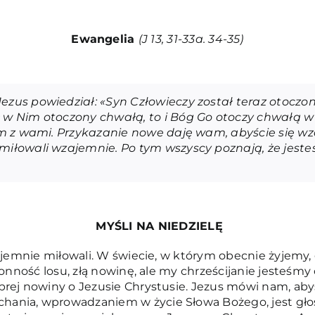
Ewangelia
(J 13, 31-33a. 34-35)
Jezus powiedział: «Syn Człowieczy został teraz otoczo
ł w Nim otoczony chwałą, to i Bóg Go otoczy chwałą w
tem z wami. Przykazanie nowe daję wam, abyście się wz
miłowali wzajemnie. Po tym wszyscy poznają, że jesteś
MYŚLI NA NIEDZIELĘ
jemnie miłowali. W świecie, w którym obecnie żyjemy, gdz
ronność losu, złą nowinę, ale my chrześcijanie jesteśmy
rej nowiny o Jezusie Chrystusie. Jezus mówi nam, abyś
ania, wprowadzaniem w życie Słowa Bożego, jest głos