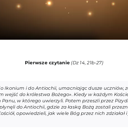
Pierwsze czytanie
(Dz 14, 21b-27
)
 do Ikonium i do Antiochii, umacniając dusze uczniów,
am wejść do królestwa Bożego». Kiedy w każdym Kości
h Panu, w którego uwierzyli. Potem przeszli przez Pizydię
dpłynęli do Antiochii, gdzie za łaską Bożą zostali przez
Kościół, opowiedzieli, jak wiele Bóg przez nich zdział