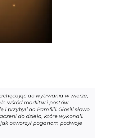
 zachęcając do wytrwania w wierze,
ele wśród modlitw i postów
 i przybyli do Pamfilii. Głosili słowo
naczeni do dzieła, które wykonali.
ał i jak otworzył poganom podwoje