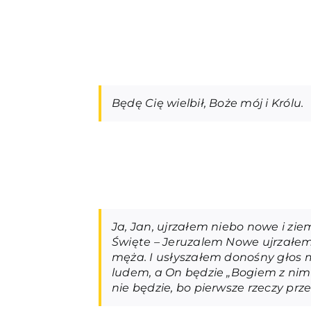
Będę Cię wielbił, Boże mój i Królu.
Ja, Jan, ujrzałem niebo nowe i zie
Święte – Jeruzalem Nowe ujrzałem 
męża. I usłyszałem donośny głos m
ludem, a On będzie „Bogiem z nimi”. 
nie będzie, bo pierwsze rzeczy prz