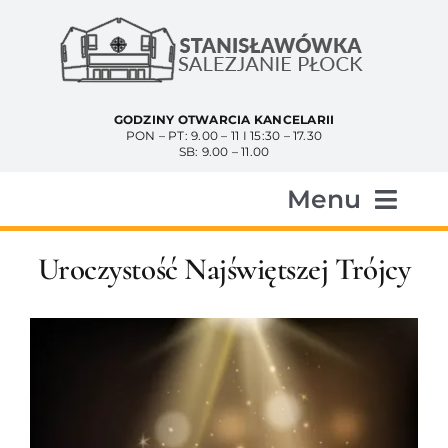
Przejdź
do
zawartości
GODZINY OTWARCIA KANCELARII
PON – PT: 9.00 – 11 I 15:30 – 17.30
SB: 9.00 – 11.00
Menu
Start
Uroczystość Najświętszej Trójcy
Aktualności
Historia