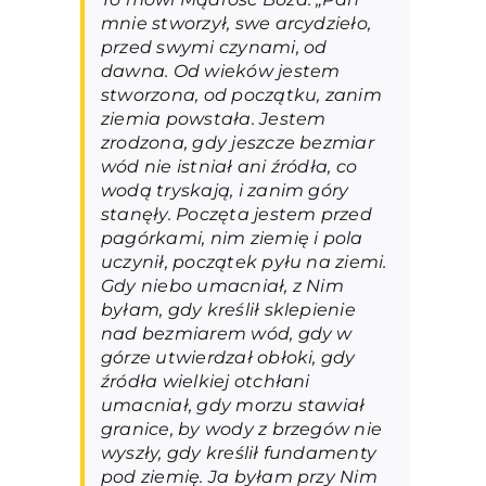
mnie stworzył, swe arcydzieło,
przed swymi czynami, od
dawna. Od wieków jestem
stworzona, od początku, zanim
ziemia powstała. Jestem
zrodzona, gdy jeszcze bezmiar
wód nie istniał ani źródła, co
wodą tryskają, i zanim góry
stanęły. Poczęta jestem przed
pagórkami, nim ziemię i pola
uczynił, początek pyłu na ziemi.
Gdy niebo umacniał, z Nim
byłam, gdy kreślił sklepienie
nad bezmiarem wód, gdy w
górze utwierdzał obłoki, gdy
źródła wielkiej otchłani
umacniał, gdy morzu stawiał
granice, by wody z brzegów nie
wyszły, gdy kreślił fundamenty
pod ziemię. Ja byłam przy Nim