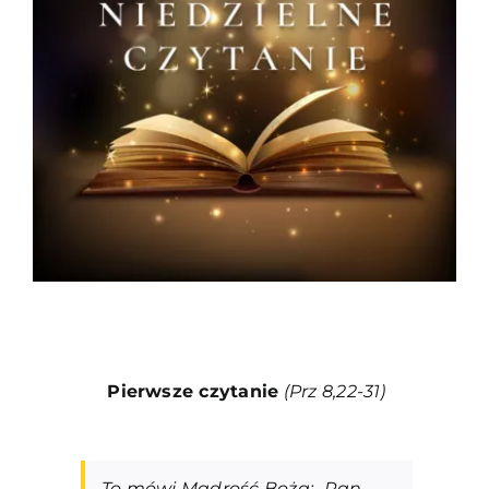
Duszpasterze
Grupy parafialne
Wspólnoty
Oddanie 33
Kancelaria
Kontakt
Pierwsze czytanie
(Prz 8,22-31
)
To mówi Mądrość Boża: „Pan