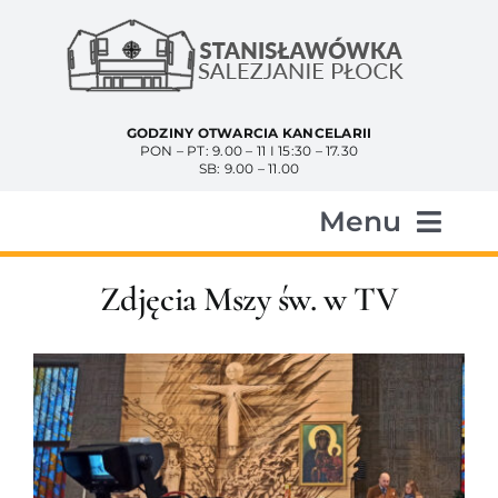
Przejdź
do
zawartości
GODZINY OTWARCIA KANCELARII
PON – PT: 9.00 – 11 I 15:30 – 17.30
SB: 9.00 – 11.00
Menu
Start
Zdjęcia Mszy św. w TV
Aktualności
Historia