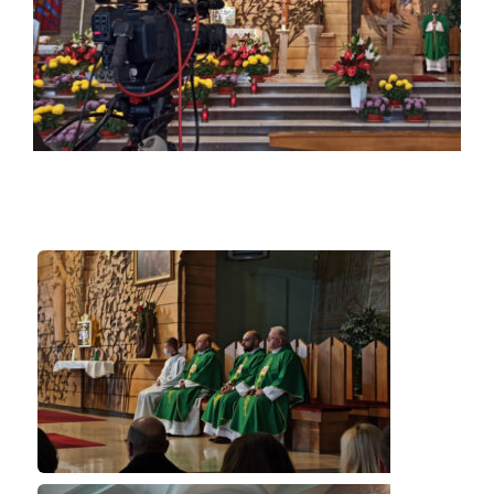
Duszpasterze
Grupy parafialne
Wspólnoty
Oddanie 33
Kancelaria
Kontakt