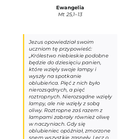
Ewangelia
Mt 25,1–13
Jezus opowiedział swoim
uczniom tę przypowieść:
„Królestwo niebieskie podobne
będzie do dziesięciu panien,
które wzięły swoje lampy i
wyszły na spotkanie
oblubieńca. Pięć z nich było
nierozsądnych, a pięć
roztropnych. Nierozsądne wzięły
lampy, ale nie wzięły z sobą
oliwy. Roztropne zaś razem z
lampami zabrały również oliwę
w naczyniach. Gdy się
oblubieniec opóźniał, zmorzone
snem wszystkie zasnęły. Lecz o