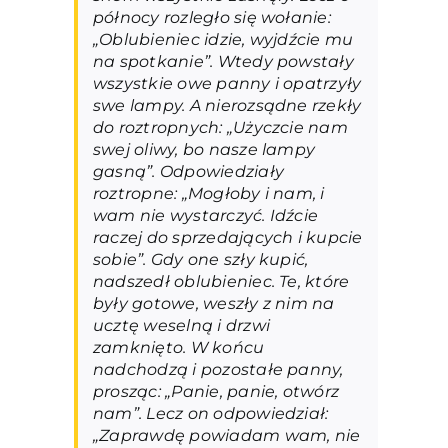
północy rozległo się wołanie:
„Oblubieniec idzie, wyjdźcie mu
na spotkanie”. Wtedy powstały
wszystkie owe panny i opatrzyły
swe lampy. A nierozsądne rzekły
do roztropnych: „Użyczcie nam
swej oliwy, bo nasze lampy
gasną”. Odpowiedziały
roztropne: „Mogłoby i nam, i
wam nie wystarczyć. Idźcie
raczej do sprzedających i kupcie
sobie”. Gdy one szły kupić,
nadszedł oblubieniec. Te, które
były gotowe, weszły z nim na
ucztę weselną i drzwi
zamknięto. W końcu
nadchodzą i pozostałe panny,
prosząc: „Panie, panie, otwórz
nam”. Lecz on odpowiedział:
„Zaprawdę powiadam wam, nie