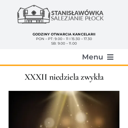
Przejdź
do
zawartości
GODZINY OTWARCIA KANCELARII
PON – PT: 9.00 – 11 I 15:30 – 17.30
SB: 9.00 – 11.00
Menu
Start
XXXII niedziela zwykła
Aktualności
Historia