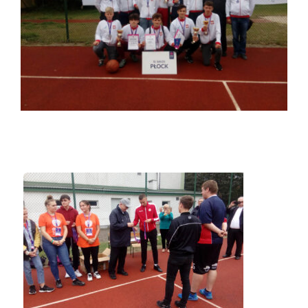
Duszpasterze
Grupy parafialne
Wspólnoty
Oddanie 33
Kancelaria
Kontakt