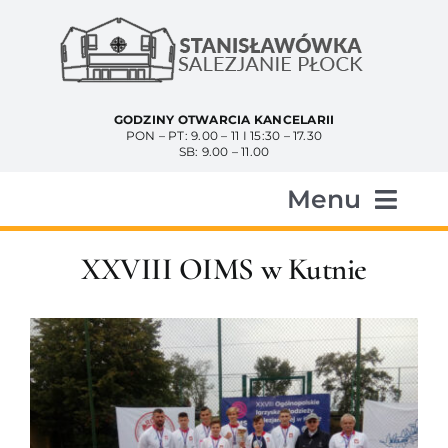
Przejdź
do
zawartości
GODZINY OTWARCIA KANCELARII
PON – PT: 9.00 – 11 I 15:30 – 17.30
SB: 9.00 – 11.00
Menu
Start
XXVIII OIMS w Kutnie
Aktualności
Historia