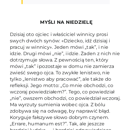
MYŚLI NA NIEDZIELĘ
Dzisiaj oto ojciec i właściciel winnicy prosi
swych dwóch synów: «Dziecko, idź dzisiaj i
pracuj w winnicy». Jeden mówi „tak”, i nie
idzie. Drugi mówi „nie”, i idzie. Żaden z nich nie
dotrzymuje słowa. Z pewnością ten, który
mówi „tak” i pozostaje w domu nie zamierza
zwieść swego ojca. To zwykłe lenistwo, nie
tylko „lenistwo aby pracować”, ale także do
refleksji. Jego motto: „Co mnie obchodzi, co
wczoraj powiedziałem?”. Tego, co powiedział
„nie”, owszem obchodzi, co powiedział wczoraj.
Ma wyrzuty sumienia wobec ojca. Z bólu
zdobywa się na odwagę, by naprawić błąd.
Koryguje fałszywe słowo dobrym czynem.
„Errare, humanum est?”. Tak, ale jeszcze