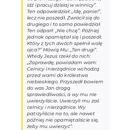
idź i pracuj dzisiaj w winnicy”.
Ten odpowiedział: „Idę, panie!”,
lecz nie poszedł. Zwrócił się do
drugiego i to samo powiedział.
Ten odparł: „Nie chcę”. Później
jednak opamiętał się i poszedł.
Który z tych dwóch spełnił wolę
ojca?” Mówią Mu: „Ten drugi”.
Wtedy Jezus rzekł do nich:
„Zaprawdę, powiadam wam:
Celnicy i nierządnice wchodzą
przed wami do królestwa
niebieskiego. Przyszedł bowiem
do was Jan drogą
sprawiedliwości, a wy mu nie
uwierzyliście. Uwierzyli mu zaś
celnicy i nierządnice. Wy
patrzyliście na to, ale nawet
później nie opamiętaliście się,
żeby mu uwierzyć”.