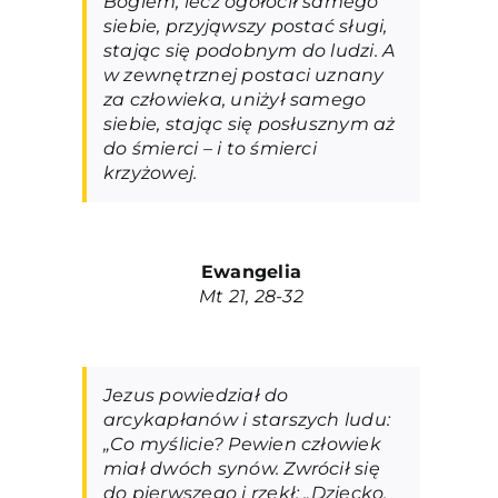
Bogiem, lecz ogołocił samego
siebie, przyjąwszy postać sługi,
stając się podobnym do ludzi. A
w zewnętrznej postaci uznany
za człowieka, uniżył samego
siebie, stając się posłusznym aż
do śmierci – i to śmierci
krzyżowej.
Ewangelia
Mt 21, 28-32
Jezus powiedział do
arcykapłanów i starszych ludu:
„Co myślicie? Pewien człowiek
miał dwóch synów. Zwrócił się
do pierwszego i rzekł: „Dziecko,