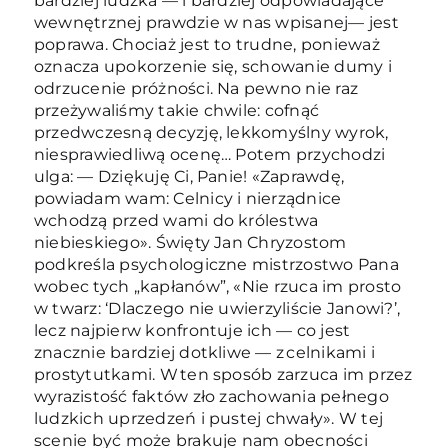
bardziej ludzka — i bardziej odpowiadające
wewnętrznej prawdzie w nas wpisanej— jest
poprawa. Chociaż jest to trudne, ponieważ
oznacza upokorzenie się, schowanie dumy i
odrzucenie próżności. Na pewno nie raz
przeżywaliśmy takie chwile: cofnąć
przedwczesną decyzję, lekkomyślny wyrok,
niesprawiedliwą ocenę… Potem przychodzi
ulga: — Dziękuję Ci, Panie! «Zaprawdę,
powiadam wam: Celnicy i nierządnice
wchodzą przed wami do królestwa
niebieskiego». Święty Jan Chryzostom
podkreśla psychologiczne mistrzostwo Pana
wobec tych „kapłanów”, «Nie rzuca im prosto
w twarz: ‘Dlaczego nie uwierzyliście Janowi?’,
lecz najpierw konfrontuje ich — co jest
znacznie bardziej dotkliwe — z celnikami i
prostytutkami. W ten sposób zarzuca im przez
wyrazistość faktów zło zachowania pełnego
ludzkich uprzedzeń i pustej chwały». W tej
scenie być może brakuje nam obecności