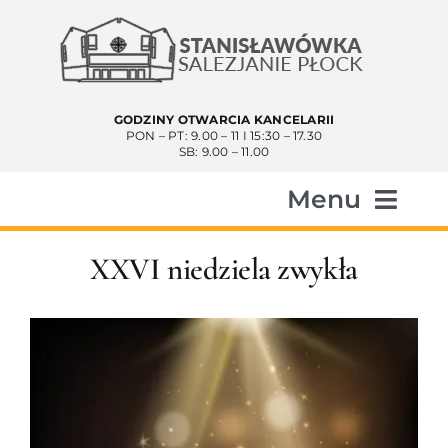
Przejdź
do
zawartości
GODZINY OTWARCIA KANCELARII
PON – PT: 9.00 – 11 I 15:30 – 17.30
SB: 9.00 – 11.00
Menu
Start
XXVI niedziela zwykła
Aktualności
Historia