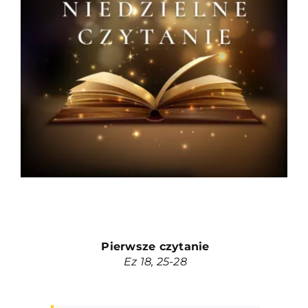
Duszpasterze
Grupy parafialne
Wspólnoty
Oddanie 33
Kancelaria
Kontakt
Pierwsze czytanie
Ez
18, 25-28