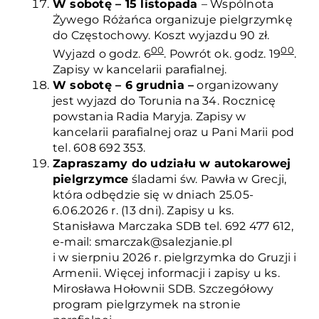
W sobotę – 15 listopada
– Wspólnota
Żywego Różańca organizuje pielgrzymkę
do Częstochowy. Koszt wyjazdu 90 zł.
00
00
Wyjazd o godz. 6
. Powrót ok. godz. 19
.
Zapisy w kancelarii parafialnej.
W sobotę – 6 grudnia –
organizowany
jest wyjazd do Torunia na 34. Rocznicę
powstania Radia Maryja. Zapisy w
kancelarii parafialnej oraz u Pani Marii pod
tel. 608 692 353.
Zapraszamy do udziału w autokarowej
pielgrzymce
śladami św. Pawła w Grecji,
która odbędzie się w dniach 25.05-
6.06.2026 r. (13 dni). Zapisy u ks.
Stanisława Marczaka SDB tel. 692 477 612,
e-mail: smarczak@salezjanie.pl
i w sierpniu 2026 r. pielgrzymka do Gruzji i
Armenii. Więcej informacji i zapisy u ks.
Mirosława Hołownii SDB. Szczegółowy
program pielgrzymek na stronie