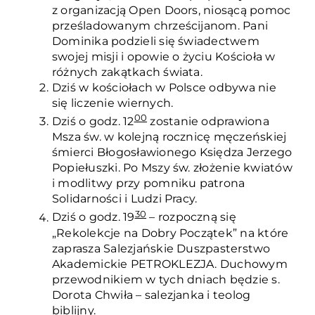
z organizacją Open Doors, niosącą pomoc
prześladowanym chrześcijanom. Pani
Dominika podzieli się świadectwem
swojej misji i opowie o życiu Kościoła w
różnych zakątkach świata.
Dziś w kościołach w Polsce odbywa nie
się liczenie wiernych.
00
Dziś o godz. 12
zostanie odprawiona
Msza św. w kolejną rocznicę męczeńskiej
śmierci Błogosławionego Księdza Jerzego
Popiełuszki. Po Mszy św. złożenie kwiatów
i modlitwy przy pomniku patrona
Solidarności i Ludzi Pracy.
30
Dziś o godz. 19
– rozpoczną się
„Rekolekcje na Dobry Początek” na które
zaprasza Salezjańskie Duszpasterstwo
Akademickie PETROKLEZJA. Duchowym
przewodnikiem w tych dniach będzie s.
Dorota Chwiła – salezjanka i teolog
biblijny.