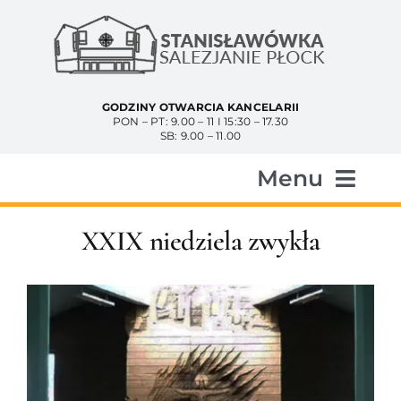
Przejdź
do
zawartości
GODZINY OTWARCIA KANCELARII
PON – PT: 9.00 – 11 I 15:30 – 17.30
SB: 9.00 – 11.00
Menu
Start
XXIX niedziela zwykła
Aktualności
Historia