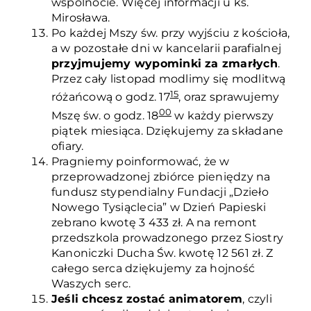
wspólnocie. Więcej informacji u ks.
Mirosława.
Po każdej Mszy św. przy wyjściu z kościoła,
a w pozostałe dni w kancelarii parafialnej
przyjmujemy wypominki za zmarłych
.
Przez cały listopad modlimy się modlitwą
15
różańcową o godz. 17
, oraz sprawujemy
00
Mszę św. o godz. 18
w każdy pierwszy
piątek miesiąca. Dziękujemy za składane
ofiary.
Pragniemy poinformować, że w
przeprowadzonej zbiórce pieniędzy na
fundusz stypendialny Fundacji „Dzieło
Nowego Tysiąclecia” w Dzień Papieski
zebrano kwotę 3 433 zł. A na remont
przedszkola prowadzonego przez Siostry
Kanoniczki Ducha Św. kwotę 12 561 zł. Z
całego serca dziękujemy za hojność
Waszych serc.
Jeśli chcesz zostać animatorem
, czyli