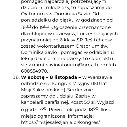
pomagać najbardziej potrzebującym
dzieciom i młodzieży, to zapraszamy do
Oratorium św. Dominika Savio. Od
poniedziałku do piątku w godzinach od
00
00
16
do 19
. Ogłoszenie przeznaczone
dla chłopców i dziewcząt uczęszczających
przynajmniej do 6 klasy SP. Jeśli chcesz
zostać wolontariuszem Oratorium św.
Dominika Savio i pomagać w odrabianiu
lekcji dzieciom, młodzieży, to skontaktuj
się z nami: savioratorium@gmail.com lub
608554970.
W sobotę – 8 listopada –
w Warszawie
odbędzie się Kongres Misyjny (150 lat
Misji Salezjańskich). Serdecznie
zapraszamy do udziału. Zapisy w
kancelarii parafialnej. Koszt 50 zł. Wyjazd
00
00
o godz. 7
. Powrót ok. godz. 18
. Ilość
miejsc ograniczona. Informacje:
https://misjesalezjanie.pl/kongres/