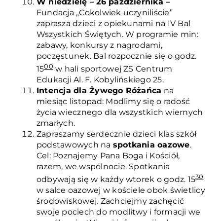
W niedzielę – 26 października –
Fundacja „Cokolwiek uczyniliście”
zaprasza dzieci z opiekunami na IV Bal
Wszystkich Świętych. W programie min:
zabawy, konkursy z nagrodami,
poczęstunek. Bal rozpocznie się o godz.
00
15
w hali sportowej ZS Centrum
Edukacji Al. F. Kobylińskiego 25.
Intencja dla Żywego Różańca
na
miesiąc listopad: Modlimy się o radość
życia wiecznego dla wszystkich wiernych
zmarłych.
Zapraszamy serdecznie dzieci klas szkół
podstawowych na
spotkania oazowe
.
Cel: Poznajemy Pana Boga i Kościół,
razem, we wspólnocie. Spotkania
30
odbywają się w każdy wtorek o godz. 15
w salce oazowej w kościele obok świetlicy
środowiskowej. Zachciejmy zachęcić
swoje pociech do modlitwy i formacji we