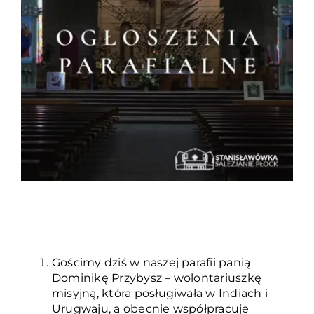
Duszpasterze
Grupy parafialne
Wspólnoty
Oddanie 33
Kancelaria
Kontakt
Gościmy dziś w naszej parafii panią
Dominikę Przybysz – wolontariuszkę
misyjną, która posługiwała w Indiach i
Urugwaju, a obecnie współpracuje