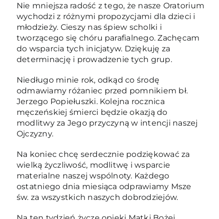
Nie mniejsza radość z tego, że nasze Oratorium
wychodzi z różnymi propozycjami dla dzieci i
młodzieży. Cieszy nas śpiew scholki i
tworzącego się chóru parafialnego. Zachęcam
do wsparcia tych inicjatyw. Dziękuję za
determinację i prowadzenie tych grup.
Niedługo minie rok, odkąd co środę
odmawiamy różaniec przed pomnikiem bł.
Jerzego Popiełuszki. Kolejna rocznica
męczeńskiej śmierci będzie okazją do
modlitwy za Jego przyczyną w intencji naszej
Ojczyzny.
Na koniec chcę serdecznie podziękować za
wielką życzliwość, modlitwę i wsparcie
materialne naszej wspólnoty. Każdego
ostatniego dnia miesiąca odprawiamy Msze
św. za wszystkich naszych dobrodziejów.
Na ten tydzień życzę opieki Matki Bożej