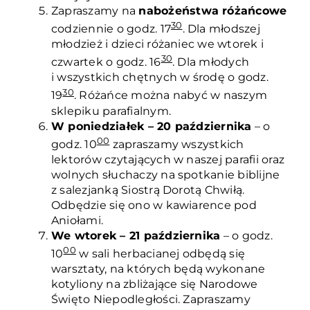
Zapraszamy na
nabożeństwa różańcowe
30
codziennie o godz. 17
. Dla młodszej
młodzież i dzieci różaniec we wtorek i
30
czwartek o godz. 16
. Dla młodych
i wszystkich chętnych w środę o godz.
30
19
. Różańce można nabyć w naszym
sklepiku parafialnym.
W poniedziałek – 20 października
– o
00
godz. 10
zapraszamy wszystkich
lektorów czytających w naszej parafii oraz
wolnych słuchaczy na spotkanie biblijne
z salezjanką Siostrą Dorotą Chwiłą.
Odbędzie się ono w kawiarence pod
Aniołami.
We wtorek – 21 października
– o godz.
00
10
w sali herbacianej odbędą się
warsztaty, na których będą wykonane
kotyliony na zbliżające się Narodowe
Święto Niepodległości. Zapraszamy