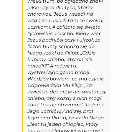
wielki tłum, bo oglądano znaki,
jakie czynił dla tych, którzy
chorowali. Jezus wszedł na
wzgórze i usiadł tam ze swoimi
uczniami. A zbliżało się święto
żydowskie, Pascha. Kiedy więc
Jezus podniósł oczy i ujrzał, że
liczne tłumy schodzą się do
Niego, rzekł do Filipa: „Gdzie
kupimy chleba, aby oni się
najedli?” A mówił to,
wystawiając go na próbę.
Wiedział bowiem, co ma czynić.
Odpowiedział Mu Filip: „Za
dwieście denarów nie wystarczy
chleba, aby każdy z nich mógł
choć trochę otrzymać”. Jeden z
Jego uczniów, Andrzej, brat
Szymona Piotra, rzekł do Niego:
„Jest tu jeden chłopiec, który
ma pięć chlebów jęczmiennych