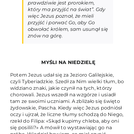
prawdziwie jest prorokiem,
który ma przyjść na świat”. Gdy
więc Jezus poznał, że mieli
przyjść i porwać Go, aby Go
obwołać królem, sam usunął się
znów na górę.
MYŚLI NA NIEDZIELĘ
Potem Jezus udał się za Jezioro Galilejskie,
czyli Tyberiadzkie. Szedł za Nim wielki tłum, bo
widziano znaki, jakie czynił na tych, którzy
chorowali. Jezus wszedł na wzgórze i usiadł
tam ze swoimi uczniami. A zbliżało się święto
żydowskie, Pascha. Kiedy więc Jezus podniósł
oczy i ujrzał, że liczne tłumy schodzą do Niego,
rzekł do Filipa: «Skąd kupimy chleba, aby oni
się posilili?» A mówił to wystawiając go na