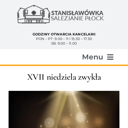
Przejdź
do
zawartości
GODZINY OTWARCIA KANCELARII
PON – PT: 9.00 – 11 I 15:30 – 17.30
SB: 9.00 – 11.00
Menu
Start
XVII niedziela zwykła
Aktualności
Historia