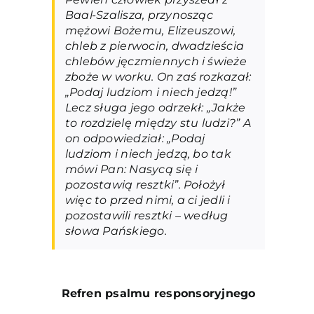
Baal-Szalisza, przynosząc
mężowi Bożemu, Elizeuszowi,
chleb z pierwocin, dwadzieścia
chlebów jęczmiennych i świeże
zboże w worku. On zaś rozkazał:
„Podaj ludziom i niech jedzą!”
Lecz sługa jego odrzekł: „Jakże
to rozdzielę między stu ludzi?” A
on odpowiedział: „Podaj
ludziom i niech jedzą, bo tak
mówi Pan: Nasycą się i
pozostawią resztki”. Położył
więc to przed nimi, a ci jedli i
pozostawili resztki – według
słowa Pańskiego.
Refren psalmu responsoryjneg
o