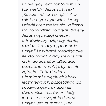
i dwie ryby, lecz cóż to jest dla
tak wielu?” Jezus zaś rzekł:
„Każcie ludziom usiąść”. A w
miejscu tym było wiele trawy.
Usiedli więc mężczyźni, a liczba
ich dochodziła do pięciu tysięcy.
Jezus więc wziął chleby i
odmówiwszy dziękczynienie,
rozdał siedzącym; podobnie
uczynił i z rybami, rozdając tyle,
ile kto chciał. A gdy się nasycili,
rzekł do uczniów: „Zbierzcie
pozostałe ułomki, aby nic nie
zginęło”. Zebrali więc i
ułomkami z pięciu chlebów
jęczmiennych, pozostałymi po
spożywających, napełnili
dwanaście koszów. A kiedy
ludzie spostrzegli, jaki znak
uczynił Jezus, mówili: „Ten