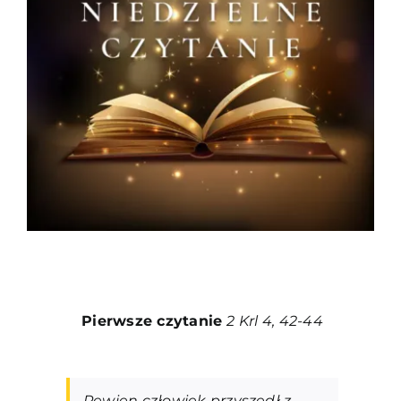
Duszpasterze
Grupy parafialne
Wspólnoty
Oddanie 33
Kancelaria
Kontakt
Pierwsze czytanie
2 Krl 4, 42-44
Pewien człowiek przyszedł z