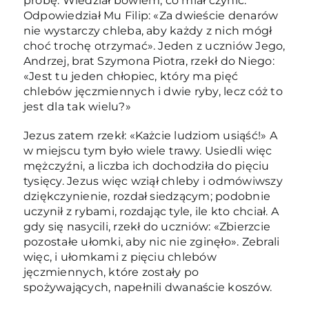
próbę. Wiedział bowiem, co miał czynić.
Odpowiedział Mu Filip: «Za dwieście denarów
nie wystarczy chleba, aby każdy z nich mógł
choć trochę otrzymać». Jeden z uczniów Jego,
Andrzej, brat Szymona Piotra, rzekł do Niego:
«Jest tu jeden chłopiec, który ma pięć
chlebów jęczmiennych i dwie ryby, lecz cóż to
jest dla tak wielu?»
Jezus zatem rzekł: «Każcie ludziom usiąść!» A
w miejscu tym było wiele trawy. Usiedli więc
mężczyźni, a liczba ich dochodziła do pięciu
tysięcy. Jezus więc wziął chleby i odmówiwszy
dziękczynienie, rozdał siedzącym; podobnie
uczynił z rybami, rozdając tyle, ile kto chciał. A
gdy się nasycili, rzekł do uczniów: «Zbierzcie
pozostałe ułomki, aby nic nie zginęło». Zebrali
więc, i ułomkami z pięciu chlebów
jęczmiennych, które zostały po
spożywających, napełnili dwanaście koszów.