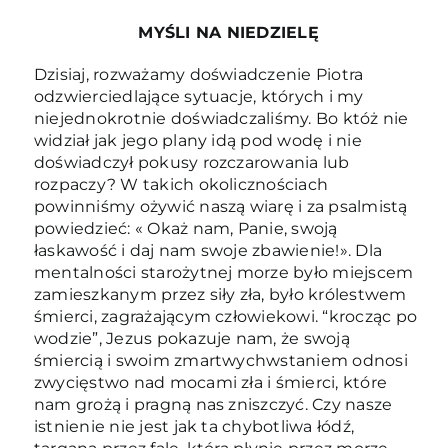
MYŚLI NA NIEDZIELĘ
Dzisiaj, rozważamy doświadczenie Piotra
odzwierciedlające sytuacje, których i my
niejednokrotnie doświadczaliśmy. Bo któż nie
widział jak jego plany idą pod wodę i nie
doświadczył pokusy rozczarowania lub
rozpaczy? W takich okolicznościach
powinniśmy ożywić naszą wiarę i za psalmistą
powiedzieć: « Okaż nam, Panie, swoją
łaskawość i daj nam swoje zbawienie!». Dla
mentalności starożytnej morze było miejscem
zamieszkanym przez siły zła, było królestwem
śmierci, zagrażającym człowiekowi. “krocząc po
wodzie”, Jezus pokazuje nam, że swoją
śmiercią i swoim zmartwychwstaniem odnosi
zwycięstwo nad mocami zła i śmierci, które
nam grożą i pragną nas zniszczyć. Czy nasze
istnienie nie jest jak ta chybotliwa łódź,