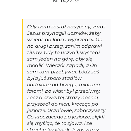
Mt 14,22-33
Gdy tłum został nasycony, zaraz
Jezus przynaglił uczniów, żeby
wsiedli do łodzi i wyprzedzili Go
na drugi brzeg, zanim odprawi
tłumy. Gdy to uczynił, wyszedł
sam jeden na górę, aby się
modlić. Wieczór zapadł, a On
sam tam przebywał. Łódź zaś
była już sporo stadiów
oddalona od brzegu, miotana
falami, bo wiatr był przeciwny.
Lecz o czwartej straży nocnej
przyszedł do nich, krocząc po
jeziorze. Uczniowie, zobaczywszy
Go kroczącego po jeziorze, zlękli
się myśląc, że to zjawa, i ze
strachu krzyknęli. Jezus zaraz