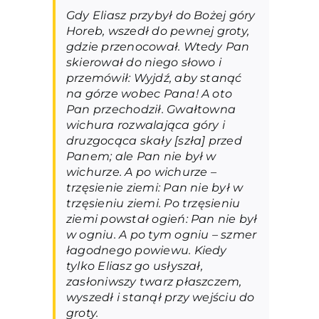
Gdy Eliasz przybył do Bożej góry
Horeb, wszedł do pewnej groty,
gdzie przenocował. Wtedy Pan
skierował do niego słowo i
przemówił: Wyjdź, aby stanąć
na górze wobec Pana! A oto
Pan przechodził. Gwałtowna
wichura rozwalająca góry i
druzgocąca skały [szła] przed
Panem; ale Pan nie był w
wichurze. A po wichurze –
trzęsienie ziemi: Pan nie był w
trzęsieniu ziemi. Po trzęsieniu
ziemi powstał ogień: Pan nie był
w ogniu. A po tym ogniu – szmer
łagodnego powiewu. Kiedy
tylko Eliasz go usłyszał,
zasłoniwszy twarz płaszczem,
wyszedł i stanął przy wejściu do
groty.