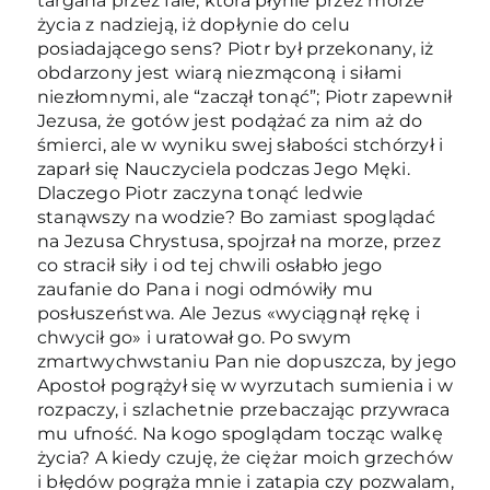
targana przez fale, która płynie przez morze
życia z nadzieją, iż dopłynie do celu
posiadającego sens? Piotr był przekonany, iż
obdarzony jest wiarą niezmąconą i siłami
niezłomnymi, ale “zaczął tonąć”; Piotr zapewnił
Jezusa, że gotów jest podążać za nim aż do
śmierci, ale w wyniku swej słabości stchórzył i
zaparł się Nauczyciela podczas Jego Męki.
Dlaczego Piotr zaczyna tonąć ledwie
stanąwszy na wodzie? Bo zamiast spoglądać
na Jezusa Chrystusa, spojrzał na morze, przez
co stracił siły i od tej chwili osłabło jego
zaufanie do Pana i nogi odmówiły mu
posłuszeństwa. Ale Jezus «wyciągnął rękę i
chwycił go» i uratował go. Po swym
zmartwychwstaniu Pan nie dopuszcza, by jego
Apostoł pogrążył się w wyrzutach sumienia i w
rozpaczy, i szlachetnie przebaczając przywraca
mu ufność. Na kogo spoglądam tocząc walkę
życia? A kiedy czuję, że ciężar moich grzechów
i błędów pogrąża mnie i zatapia czy pozwalam,