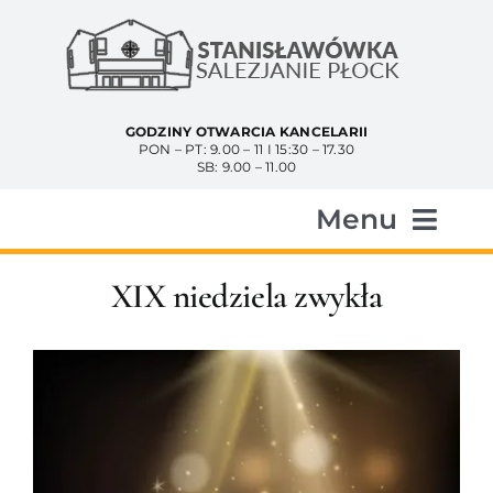
Przejdź
do
zawartości
GODZINY OTWARCIA KANCELARII
PON – PT: 9.00 – 11 I 15:30 – 17.30
SB: 9.00 – 11.00
Menu
Start
XIX niedziela zwykła
Aktualności
Historia