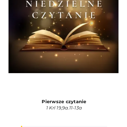
Duszpasterze
Grupy parafialne
Wspólnoty
Oddanie 33
Kancelaria
Kontakt
Pierwsze czytanie
1 Krl 19,9a.11-13a