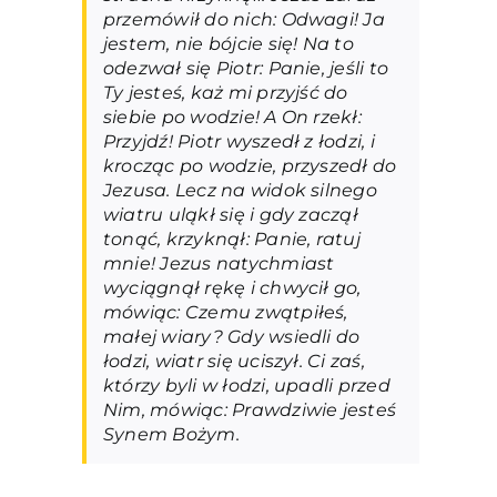
przemówił do nich: Odwagi! Ja
jestem, nie bójcie się! Na to
odezwał się Piotr: Panie, jeśli to
Ty jesteś, każ mi przyjść do
siebie po wodzie! A On rzekł:
Przyjdź! Piotr wyszedł z łodzi, i
krocząc po wodzie, przyszedł do
Jezusa. Lecz na widok silnego
wiatru uląkł się i gdy zaczął
tonąć, krzyknął: Panie, ratuj
mnie! Jezus natychmiast
wyciągnął rękę i chwycił go,
mówiąc: Czemu zwątpiłeś,
małej wiary? Gdy wsiedli do
łodzi, wiatr się uciszył. Ci zaś,
którzy byli w łodzi, upadli przed
Nim, mówiąc: Prawdziwie jesteś
Synem Bożym.