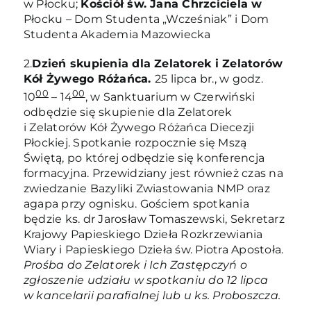
w Płocku;
Kościół św. Jana Chrzciciela w
Płocku – Dom Studenta „Wcześniak” i Dom
Studenta Akademia Mazowiecka
2.
Dzień skupienia dla Zelatorek i Zelatorów
Kół Żywego Różańca.
25 lipca br., w godz.
00
00
10
– 14
, w Sanktuarium w Czerwiński
odbędzie się skupienie dla Zelatorek
i Zelatorów Kół Żywego Różańca Diecezji
Płockiej. Spotkanie rozpocznie się Mszą
Świętą, po której odbędzie się konferencja
formacyjna. Przewidziany jest również czas na
zwiedzanie Bazyliki Zwiastowania NMP oraz
agapa przy ognisku. Gościem spotkania
będzie ks. dr Jarosław Tomaszewski, Sekretarz
Krajowy Papieskiego Dzieła Rozkrzewiania
Wiary i Papieskiego Dzieła św. Piotra Apostoła.
Prośba do Zelatorek i Ich Zastępczyń o
zgłoszenie udziału w spotkaniu do 12 lipca
w kancelarii parafialnej lub u ks. Proboszcza.