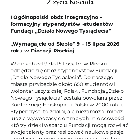
Z życia Kościoła
1.
Ogólnopolski obóz integracyjno –
formacyjny stypendystów -studentów
Fundacji „Dzieło Nowego Tysiąclecia”
„Wymagajcie od Siebie” 9 – 15 lipca 2026
roku w Diecezji Płockiej
W dniach od 9 do 15 lipca br. w Płocku
odbędzie się obóz stypendystów Fundacji
„Dzieło Nowego Tysiąclecia”. Do naszego
miasta przybędzie około 650 studentów i
wolontariuszy z całej Polski. Fundacja „Dzieło
Nowego Tysiąclecia” została powołana przez
Konferencję Episkopatu Polski w 2000 roku.
Stypendyści to zdolni, ale niezamożni młodzi
ludzie wywodzący się z małych miejscowości,
którzy dzięki wsparciu Fundacji mogą rozwijać
swoje talenty oraz realizować naukowe pasje.
Fundacja upamiętniając pontyfikat św. Jana