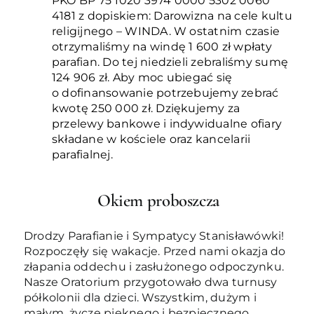
PKO BP 75 1020 3974 0000 5302 0060
4181 z dopiskiem: Darowizna na cele kultu
religijnego – WINDA. W ostatnim czasie
otrzymaliśmy na windę 1 600 zł wpłaty
parafian. Do tej niedzieli zebraliśmy sumę
124 906 zł. Aby moc ubiegać się
o dofinansowanie potrzebujemy zebrać
kwotę 250 000 zł. Dziękujemy za
przelewy bankowe i indywidualne ofiary
składane w kościele oraz kancelarii
parafialnej.
Okiem proboszcza
Drodzy Parafianie i Sympatycy Stanisławówki!
Rozpoczęły się wakacje. Przed nami okazja do
złapania oddechu i zasłużonego odpoczynku.
Nasze Oratorium przygotowało dwa turnusy
półkolonii dla dzieci. Wszystkim, dużym i
małym, życzę pięknego i bezpiecznego