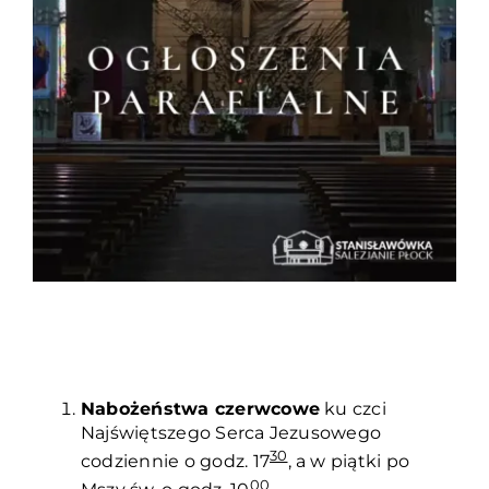
Duszpasterze
Grupy parafialne
Wspólnoty
Oddanie 33
Kancelaria
Kontakt
Nabożeństwa czerwcowe
ku czci
Najświętszego Serca Jezusowego
30
codziennie o godz. 17
, a w piątki po
00