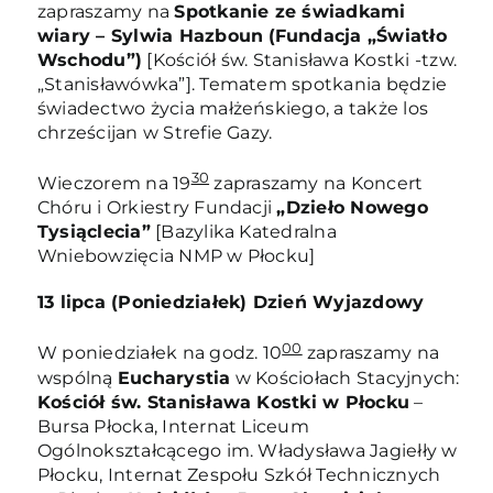
zapraszamy na
Spotkanie ze świadkami
wiary – Sylwia Hazboun
(Fundacja „Światło
Wschodu”)
[Kościół św. Stanisława Kostki -tzw.
„Stanisławówka”]. Tematem spotkania będzie
świadectwo życia małżeńskiego, a także los
chrześcijan w Strefie Gazy.
30
Wieczorem na 19
zapraszamy na Koncert
Chóru i Orkiestry Fundacji
„Dzieło Nowego
Tysiąclecia”
[Bazylika Katedralna
Wniebowzięcia NMP w Płocku]
13 lipca (Poniedziałek) Dzień Wyjazdowy
00
W poniedziałek na godz. 10
zapraszamy na
wspólną
Eucharystia
w Kościołach Stacyjnych:
Kościół św. Stanisława Kostki w Płocku
–
Bursa Płocka, Internat Liceum
Ogólnokształcącego im. Władysława Jagiełły w
Płocku, Internat Zespołu Szkół Technicznych