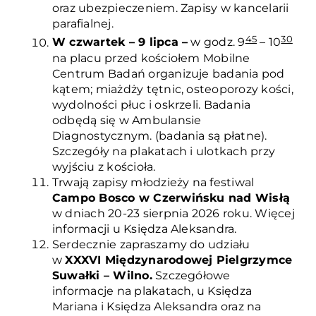
oraz ubezpieczeniem. Zapisy w kancelarii
parafialnej.
45
30
W czwartek – 9 lipca –
w godz. 9
– 10
na placu przed kościołem Mobilne
Centrum Badań organizuje badania pod
kątem; miażdży tętnic, osteoporozy kości,
wydolności płuc i oskrzeli. Badania
odbędą się w Ambulansie
Diagnostycznym. (badania są płatne).
Szczegóły na plakatach i ulotkach przy
wyjściu z kościoła.
Trwają zapisy młodzieży na festiwal
Campo Bosco w Czerwińsku nad Wisłą
w dniach 20-23 sierpnia 2026 roku. Więcej
informacji u Księdza Aleksandra.
Serdecznie zapraszamy do udziału
w
XXXVI Międzynarodowej Pielgrzymce
Suwałki
– Wilno.
Szczegółowe
informacje na plakatach, u Księdza
Mariana i Księdza Aleksandra oraz na