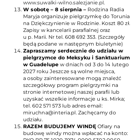
www.suwalki-wilno.salezjanie.pl
.
W sobotę – 8 sierpnia –
Rodzina Radia
Maryja organizuje pielgrzymkę do Torunia
na Dziękczynienie w Rodzinie. Koszt 80 zł.
Zapisy w kancelarii parafialnej oraz
u p. Marii. Nr tel. 608 692 353. (Szczegóły
będą podane w następnym biuletynie)
Zapraszamy serdecznie do udziału w
pielgrzymce do Meksyku i Sanktuarium
w Guadelupe
w dniach od 3 do 14 lutego
2027 roku Jeszcze są wolne miejsca,
a osoby zainteresowane mogą znaleźć
szczegółowy program pielgrzymki na
stronie internetowej naszej parafii lub
uzyskać wszelkie informacje u ks. Mirka;
tel. 602 571 573 lub adres email:
miruchna@interia.pl. Zachęcamy do
udziału.
RAZEM BUDUJEMY WINDĘ
Ofiary na
budowę windy można wpłacać na konto: