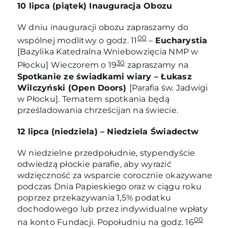
10 lipca (piątek) Inauguracja Obozu
W dniu inauguracji obozu zapraszamy do
00
wspólnej modlitwy o godz. 11
–
Eucharystia
[Bazylika Katedralna Wniebowzięcia NMP w
30
Płocku] Wieczorem o 19
zapraszamy na
Spotkanie ze świadkami wiary – Łukasz
Wilczyński (Open Doors)
[Parafia św. Jadwigi
w Płocku]. Tematem spotkania będą
prześladowania chrześcijan na świecie.
12 lipca (niedziela) – Niedziela Świadectw
W niedzielne przedpołudnie, stypendyście
odwiedzą płockie parafie, aby wyrazić
wdzięczność za wsparcie corocznie okazywane
podczas Dnia Papieskiego oraz w ciągu roku
poprzez przekazywania 1,5% podatku
dochodowego lub przez indywidualne wpłaty
00
na konto Fundacji. Popołudniu na godz. 16