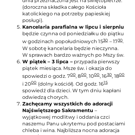
dnia przeznaczona jest na świętopietrze.
(doroczna składka całego Kościoła
katolickiego na potrzeby papieskiej
posługi).
Kancelaria parafialna w lipcu i sierpniu
będzie czynna od poniedziałku do piątku
30
30
w godzinach popołudniowych 15
– 17
.
W sobotę kancelaria będzie nieczynna.
W sprawach bardzo ważnych po Mszy św.
W piątek – 3 lipca –
przypada pierwszy
piątek miesiąca. Msze św. i okazja do
00
00
00
30
00
spowiedzi o godz. 7
, 8
, 10
, 16
, 18
00
15
i 20
(dolny kościół). Od godz. 16
spowiedź dla dzieci. W tym dniu kapłani
odwiedzą chorych.
Zachęcamy wszystkich do adoracji
Najświętszego Sakramentu
–
wyjątkowej modlitwy i oddania czci
naszemu Panu ukrytemu pod postaciami
chleba i wina. Najbliższa nocna adoracja