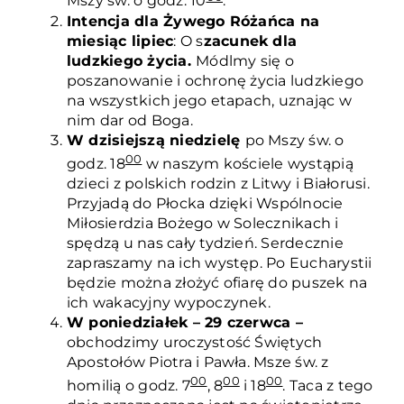
Mszy św. o godz. 10
.
Intencja dla Żywego Różańca na
miesiąc lipiec
: O s
zacunek dla
ludzkiego życia.
Módlmy się o
poszanowanie i ochronę życia ludzkiego
na wszystkich jego etapach, uznając w
nim dar od Boga.
W dzisiejszą niedzielę
po Mszy św. o
00
godz. 18
w naszym kościele wystąpią
dzieci z polskich rodzin z Litwy i Białorusi.
Przyjadą do Płocka dzięki Wspólnocie
Miłosierdzia Bożego w Solecznikach i
spędzą u nas cały tydzień. Serdecznie
zapraszamy na ich występ. Po Eucharystii
będzie można złożyć ofiarę do puszek na
ich wakacyjny wypoczynek.
W poniedziałek – 29 czerwca –
obchodzimy uroczystość Świętych
Apostołów Piotra i Pawła. Msze św. z
00
00
00
homilią o godz. 7
, 8
i 18
. Taca z tego