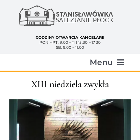
Przejdź
do
zawartości
GODZINY OTWARCIA KANCELARII
PON – PT: 9.00 – 11 I 15:30 – 17.30
SB: 9.00 – 11.00
Menu
Start
XIII niedziela zwykła
Aktualności
Historia