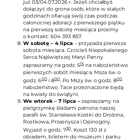
już 03/04.07.2026 r. Jeżeli chciałbyś
dołączyć do grona osób, które w stałych
godzinach ofiarują swój czas podczas
całonocnej adoracji z pierwszego piątku
na pierwszą sobotę miesiąca prosimy
o kontakt: 604 393 857.
W sobotę – 4 lipca
– przypada pierwsza
sobota miesiąca. Czcicieli Niepokalanego
Serca Najświętszej Maryi Panny
15
zapraszamy na godz. 5
na nabożeństwo
pierwszych sobót miesiąca. Msza św. o
00
00
00
godz. 6
i 8
. Po Mszy św. o godz. 8
nabożeństwo. Tace przeznaczone będą
na kwiaty do świątyni.
We wtorek – 7 lipca –
zapraszamy na
pielgrzymkę śladami patrona naszej
parafii św. Stanisława Kostki do Drobina,
Rostkowa, Przasnysza i Opinogóry.
30
Wyjazd o godz. 7
. Koszt 130 zł z
obiadem, biletem do muzeum i parku