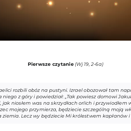
Pierwsze czytanie
(Wj 19, 2-6a
)
aelici rozbili obóz na pustyni. Izrael obozował tam na
 niego z góry i powiedział: „Tak powiesz domowi Jakub
, jak niosłem was na skrzydłach orlich i przywiodłem wa
rzec mojego przymierza, będziecie szczególną moją w
a ziemia. Lecz wy będziecie Mi królestwem kapłanów i