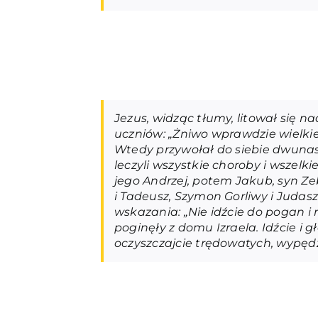
Jezus, widząc tłumy, litował się n
uczniów: „Żniwo wprawdzie wielkie
Wtedy przywołał do siebie dwunast
leczyli wszystkie choroby i wszelk
jego Andrzej, potem Jakub, syn Zebe
i Tadeusz, Szymon Gorliwy i Judasz 
wskazania: „Nie idźcie do pogan i
poginęły z domu Izraela. Idźcie i g
oczyszczajcie trędowatych, wypędz