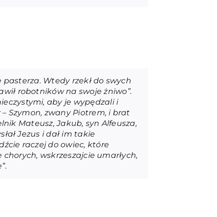
ce pasterza. Wtedy rzekł do swych
awił robotników na swoje żniwo”.
eczystymi, aby je wypędzali i
y – Szymon, zwany Piotrem, i brat
elnik Mateusz, Jakub, syn Alfeusza,
słał Jezus i dał im takie
źcie raczej do owiec, które
cie chorych, wskrzeszajcie umarłych,
”.