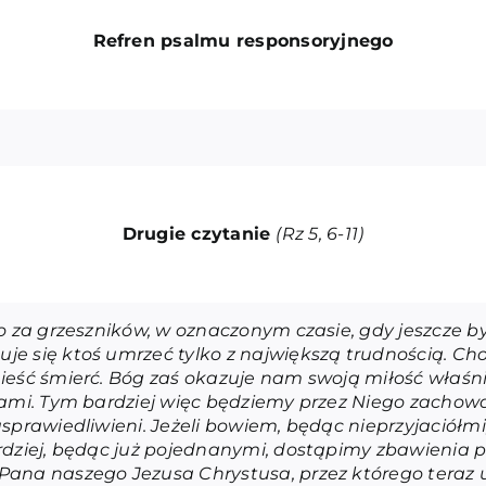
Refren psalmu responsoryjneg
o
Drugie czytanie
(Rz 5, 6-11)
o za grzeszników, w oznaczonym czasie, gdy jeszcze by
e się ktoś umrzeć tylko z największą trudnością. Ch
ieść śmierć. Bóg zaś okazuje nam swoją miłość właśni
ikami. Tym bardziej więc będziemy przez Niego zachow
usprawiedliwieni. Jeżeli bowiem, będąc nieprzyjaciółm
dziej, będąc już pojednanymi, dostąpimy zbawienia przez
Pana naszego Jezusa Chrystusa, przez którego teraz 