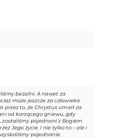
liśmy bezsilni. A nawet za
ociaż może jeszcze za człowieka
e przez to, że Chrystus umarł za
ani od karzącego gniewu, gdy
i, zostaliśmy pojednani z Bogiem
 Jego życie. I nie tylko to – ale i
uzyskaliśmy pojednanie.