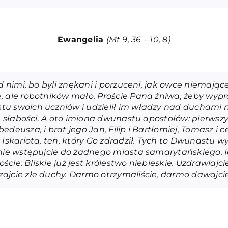
Ewangelia
(Mt 9, 36 – 10, 8)
ad nimi, bo byli znękani i porzuceni, jak owce niemają
, ale robotników mało. Proście Pana żniwa, żeby wypr
u swoich uczniów i udzielił im władzy nad duchami ni
ie słabości. A oto imiona dwunastu apostołów: pierwsz
deusza, i brat jego Jan, Filip i Bartłomiej, Tomasz i c
Iskariota, ten, który Go zdradził. Tych to Dwunastu wy
 nie wstępujcie do żadnego miasta samarytańskiego. Id
łoście: Bliskie już jest królestwo niebieskie. Uzdrawiaj
ajcie złe duchy. Darmo otrzymaliście, darmo dawajcie