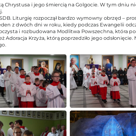
ą Chrystusa i jego śmiercią na Golgocie. W tym dniu ni
j.
 SDB. Liturgię rozpoczął bardzo wymowny obrzęd – prostr
eden z dwóch dni w roku, kiedy podczas Ewangelii odcz
oczysta i rozbudowana Modlitwa Powszechna, która po
ż Adoracja Krzyża, którą poprzedziło jego odsłonięcie. 
go.