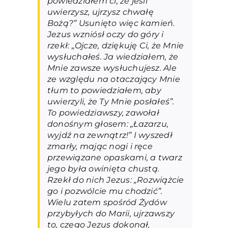
powiedziałem ci, że jeśli
uwierzysz, ujrzysz chwałę
Bożą?” Usunięto więc kamień.
Jezus wzniósł oczy do góry i
rzekł: „Ojcze, dziękuję Ci, że Mnie
wysłuchałeś. Ja wiedziałem, że
Mnie zawsze wysłuchujesz. Ale
ze względu na otaczający Mnie
tłum to powiedziałem, aby
uwierzyli, że Ty Mnie posłałeś”.
To powiedziawszy, zawołał
donośnym głosem: „Łazarzu,
wyjdź na zewnątrz!” I wyszedł
zmarły, mając nogi i ręce
przewiązane opaskami, a twarz
jego była owinięta chustą.
Rzekł do nich Jezus: „Rozwiążcie
go i pozwólcie mu chodzić”.
Wielu zatem spośród Żydów
przybyłych do Marii, ujrzawszy
to, czego Jezus dokonał,