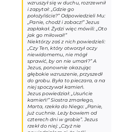
wzruszył się w duchu, rozrzewnił
i zapytał: „Gdzie go
położyliście?” Odpowiedzieli Mu:
„Panie, chodź i zobacz!” Jezus
zapłakał. Żydzi więc mówili: „Oto
jak go miłował!”
Niektórzy zaś z nich powiedzieli:
„Czy Ten, który otworzył oczy
niewidomemu, nie mógł
sprawić, by on nie umarł?” A
Jezus, ponownie okazując
głębokie wzruszenie, przyszedł
do grobu. Była to pieczara, a na
niej spoczywał kamień.
Jezus powiedział: „Usuńcie
kamień!” Siostra zmarłego,
Marta, rzekła do Niego: „Panie,
już cuchnie. Leży bowiem od
czterech dni w grobie”. Jezus
rzekł do niej: „Czyż nie