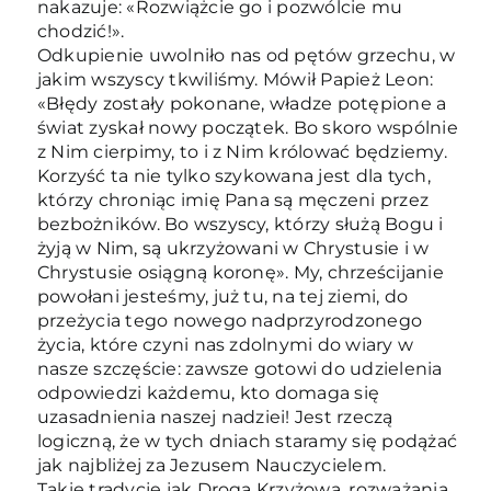
nakazuje: «Rozwiążcie go i pozwólcie mu
chodzić!».
Odkupienie uwolniło nas od pętów grzechu, w
jakim wszyscy tkwiliśmy. Mówił Papież Leon:
«Błędy zostały pokonane, władze potępione a
świat zyskał nowy początek. Bo skoro wspólnie
z Nim cierpimy, to i z Nim królować będziemy.
Korzyść ta nie tylko szykowana jest dla tych,
którzy chroniąc imię Pana są męczeni przez
bezbożników. Bo wszyscy, którzy służą Bogu i
żyją w Nim, są ukrzyżowani w Chrystusie i w
Chrystusie osiągną koronę». My, chrześcijanie
powołani jesteśmy, już tu, na tej ziemi, do
przeżycia tego nowego nadprzyrodzonego
życia, które czyni nas zdolnymi do wiary w
nasze szczęście: zawsze gotowi do udzielenia
odpowiedzi każdemu, kto domaga się
uzasadnienia naszej nadziei! Jest rzeczą
logiczną, że w tych dniach staramy się podążać
jak najbliżej za Jezusem Nauczycielem.
Takie tradycje jak Droga Krzyżowa, rozważania