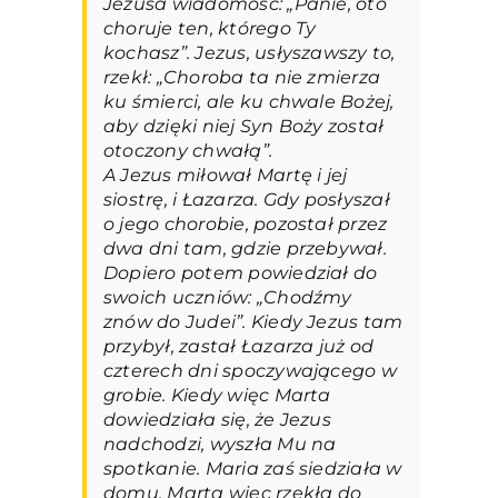
Jezusa wiadomość: „Panie, oto
choruje ten, którego Ty
kochasz”. Jezus, usłyszawszy to,
rzekł: „Choroba ta nie zmierza
ku śmierci, ale ku chwale Bożej,
aby dzięki niej Syn Boży został
otoczony chwałą”.
A Jezus miłował Martę i jej
siostrę, i Łazarza. Gdy posłyszał
o jego chorobie, pozostał przez
dwa dni tam, gdzie przebywał.
Dopiero potem powiedział do
swoich uczniów: „Chodźmy
znów do Judei”. Kiedy Jezus tam
przybył, zastał Łazarza już od
czterech dni spoczywającego w
grobie. Kiedy więc Marta
dowiedziała się, że Jezus
nadchodzi, wyszła Mu na
spotkanie. Maria zaś siedziała w
domu. Marta więc rzekła do