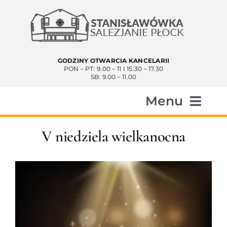
Przejdź
do
zawartości
GODZINY OTWARCIA KANCELARII
PON – PT: 9.00 – 11 I 15:30 – 17.30
SB: 9.00 – 11.00
Menu
Start
V niedziela wielkanocna
Aktualności
Historia