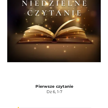
Duszpasterze
Grupy parafialne
Wspólnoty
Oddanie 33
Kancelaria
Kontakt
Pierwsze czytanie
Dz 6, 1-7