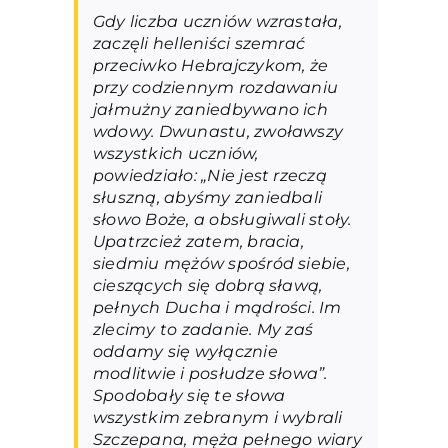
Gdy liczba uczniów wzrastała,
zaczęli helleniści szemrać
przeciwko Hebrajczykom, że
przy codziennym rozdawaniu
jałmużny zaniedbywano ich
wdowy. Dwunastu, zwoławszy
wszystkich uczniów,
powiedziało: „Nie jest rzeczą
słuszną, abyśmy zaniedbali
słowo Boże, a obsługiwali stoły.
Upatrzcież zatem, bracia,
siedmiu mężów spośród siebie,
cieszących się dobrą sławą,
pełnych Ducha i mądrości. Im
zlecimy to zadanie. My zaś
oddamy się wyłącznie
modlitwie i posłudze słowa”.
Spodobały się te słowa
wszystkim zebranym i wybrali
Szczepana, męża pełnego wiary