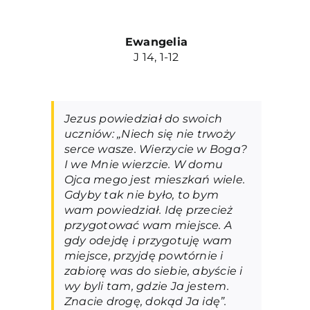
Ewangelia
J 14, 1-12
Jezus powiedział do swoich
uczniów: „Niech się nie trwoży
serce wasze. Wierzycie w Boga?
I we Mnie wierzcie. W domu
Ojca mego jest mieszkań wiele.
Gdyby tak nie było, to bym
wam powiedział. Idę przecież
przygotować wam miejsce. A
gdy odejdę i przygotuję wam
miejsce, przyjdę powtórnie i
zabiorę was do siebie, abyście i
wy byli tam, gdzie Ja jestem.
Znacie drogę, dokąd Ja idę”.