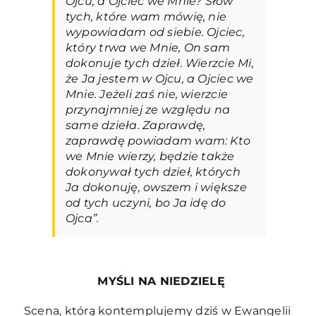
Ojcu, a Ojciec we Mnie? Słów
tych, które wam mówię, nie
wypowiadam od siebie. Ojciec,
który trwa we Mnie, On sam
dokonuje tych dzieł. Wierzcie Mi,
że Ja jestem w Ojcu, a Ojciec we
Mnie. Jeżeli zaś nie, wierzcie
przynajmniej ze względu na
same dzieła. Zaprawdę,
zaprawdę powiadam wam: Kto
we Mnie wierzy, będzie także
dokonywał tych dzieł, których
Ja dokonuję, owszem i większe
od tych uczyni, bo Ja idę do
Ojca”.
MYŚLI NA NIEDZIELĘ
Scena, którą kontemplujemy dziś w Ewangelii