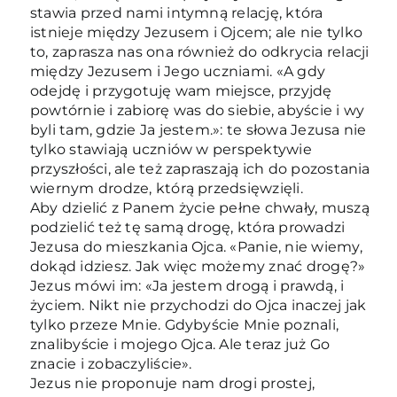
stawia przed nami intymną relację, która
istnieje między Jezusem i Ojcem; ale nie tylko
to, zaprasza nas ona również do odkrycia relacji
między Jezusem i Jego uczniami. «A gdy
odejdę i przygotuję wam miejsce, przyjdę
powtórnie i zabiorę was do siebie, abyście i wy
byli tam, gdzie Ja jestem.»: te słowa Jezusa nie
tylko stawiają uczniów w perspektywie
przyszłości, ale też zapraszają ich do pozostania
wiernym drodze, którą przedsięwzięli.
Aby dzielić z Panem życie pełne chwały, muszą
podzielić też tę samą drogę, która prowadzi
Jezusa do mieszkania Ojca. «Panie, nie wiemy,
dokąd idziesz. Jak więc możemy znać drogę?»
Jezus mówi im: «Ja jestem drogą i prawdą, i
życiem. Nikt nie przychodzi do Ojca inaczej jak
tylko przeze Mnie. Gdybyście Mnie poznali,
znalibyście i mojego Ojca. Ale teraz już Go
znacie i zobaczyliście».
Jezus nie proponuje nam drogi prostej,