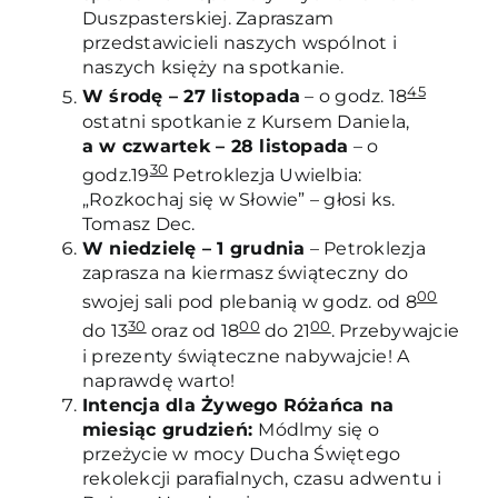
Duszpasterskiej. Zapraszam
przedstawicieli naszych wspólnot i
naszych księży na spotkanie.
45
W środę – 27 listopada
– o godz. 18
ostatni spotkanie z Kursem Daniela,
a w czwartek – 28 listopada
– o
30
godz.19
Petroklezja Uwielbia:
„Rozkochaj się w Słowie” – głosi ks.
Tomasz Dec.
W niedzielę – 1 grudnia
– Petroklezja
zaprasza na kiermasz świąteczny do
00
swojej sali pod plebanią w godz. od 8
30
00
00
do 13
oraz od 18
do 21
. Przebywajcie
i prezenty świąteczne nabywajcie! A
naprawdę warto!
Intencja dla Żywego Różańca na
miesiąc grudzień:
Módlmy się o
przeżycie w mocy Ducha Świętego
rekolekcji parafialnych, czasu adwentu i