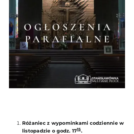
Duszpasterze
Grupy parafialne
Wspólnoty
Oddanie 33
Kancelaria
Kontakt
Różaniec z wypominkami codziennie w
15
listopadzie o godz. 17
.