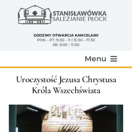
Przejdź
do
zawartości
GODZINY OTWARCIA KANCELARII
PON – PT: 9.00 – 11 I 15:30 – 17.30
SB: 9.00 – 11.00
Menu
Start
Uroczystość Jezusa Chrystusa
Króla Wszechświata
Aktualności
Historia