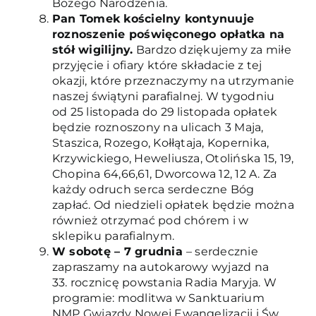
Bożego Narodzenia.
Pan Tomek kościelny kontynuuje
roznoszenie poświęconego opłatka na
stół wigilijny.
Bardzo dziękujemy za miłe
przyjęcie i ofiary które składacie z tej
okazji, które przeznaczymy na utrzymanie
naszej świątyni parafialnej. W tygodniu
od 25 listopada do 29 listopada opłatek
będzie roznoszony na ulicach 3 Maja,
Staszica, Rozego, Kołłątaja, Kopernika,
Krzywickiego, Heweliusza, Otolińska 15, 19,
Chopina 64,66,61, Dworcowa 12, 12 A. Za
każdy odruch serca serdeczne Bóg
zapłać. Od niedzieli opłatek będzie można
również otrzymać pod chórem i w
sklepiku parafialnym.
W sobotę – 7 grudnia
– serdecznie
zapraszamy na autokarowy wyjazd na
33. rocznicę powstania Radia Maryja. W
programie: modlitwa w Sanktuarium
NMP Gwiazdy Nowej Ewangelizacji i Św.