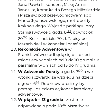
Jana Pawła II, koncert „Małej Armii
Janosika, koronka do Bożego Miłosierdzia
i Msza św. pod przewodnictwem abp
Marka Jędraszewskiego, metropolity
krakowskiego. Wyjazd z parkingu przy
00
Stanisławówce o godz. 8
, powrót ok.
00
20
. Koszt udziału 70 zł. Zapisy po
Mszach św. i w kancelarii parafialnej.
Rekolekcje Adwentowe
w
Stanisławówce odbędą się dla dzieci i
młodzieży w dniach od 9 do 10 grudnia, a
parafialne w dniach od 15 do 17 grudnia.
00
W Adwencie Roraty
o godz. 7
a we
wtorki i czwartki ze względu na dzieci
55
o godz. 6
. Rodziców prosimy, by
pomogli dzieciom wykonać lampiony
adwentowe.
W piątek – 13 grudnia
–zostanie
00
odprawiona o godz. 18
Msza św. za