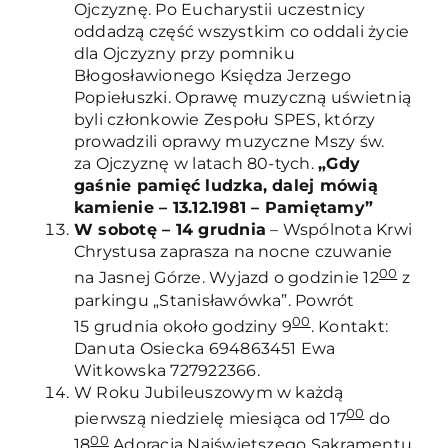
Ojczyznę. Po Eucharystii uczestnicy
oddadzą część wszystkim co oddali życie
dla Ojczyzny przy pomniku
Błogosławionego Księdza Jerzego
Popiełuszki. Oprawę muzyczną uświetnią
byli członkowie Zespołu SPES, którzy
prowadzili oprawy muzyczne Mszy św.
za Ojczyznę w latach 80-tych.
„Gdy
gaśnie pamięć ludzka, dalej mówią
kamienie – 13.12.1981 – Pamiętamy”
W sobotę – 14 grudnia
– Wspólnota Krwi
Chrystusa zaprasza na nocne czuwanie
00
na Jasnej Górze. Wyjazd o godzinie 12
z
parkingu „Stanisławówka”. Powrót
00
15 grudnia około godziny 9
. Kontakt:
Danuta Osiecka 694863451 Ewa
Witkowska 727922366.
W Roku Jubileuszowym w każdą
00
pierwszą niedzielę miesiąca od 17
do
00
18
Adoracja Najświętszego Sakramentu