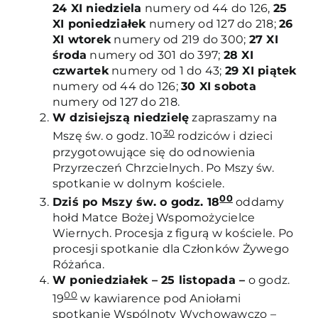
24 XI niedziela
numery od 44 do 126,
25
XI poniedziałek
numery od 127 do 218;
26
XI wtorek
numery od 219 do 300;
27 XI
środa
numery od 301 do 397;
28 XI
czwartek
numery od 1 do 43;
29 XI piątek
numery od 44 do 126;
30 XI sobota
numery od 127 do 218.
W dzisiejszą niedzielę
zapraszamy na
30
Mszę św. o godz. 10
rodziców i dzieci
przygotowujące się do odnowienia
Przyrzeczeń Chrzcielnych. Po Mszy św.
spotkanie w dolnym kościele.
00
Dziś po Mszy św. o godz. 18
oddamy
hołd Matce Bożej Wspomożycielce
Wiernych. Procesja z figurą w kościele. Po
procesji spotkanie dla Członków Żywego
Różańca.
W poniedziałek – 25 listopada –
o godz.
00
19
w kawiarence pod Aniołami
spotkanie Wspólnoty Wychowawczo –