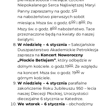
Niepokalanego Serca Najświętszej Maryi
15
Panny zapraszamy na godz. 5
na nabożeństwo pierwszych sobót
00
00
miesiąca. Msza św. o godz. 6
i 8
. Po
00
Mszy św. o godz. 8
nabożeństwo. Tace
przeznaczone będą na kwiaty do naszej
świątyni.
W niedzielę – 4 stycznia –
Salezjańskie
Duszpasterstwo Akademickie Petroklezja
zaprasza na
Koncert Noworoczny
„Płockie Betlejem”
, który odbędzie w
00
dolnym kościele. o godz.19
. Ze względu
30
na koncert Msza św. o godz. 19
w
górnym kościele.
W niedzielę – 4 stycznia
parafialne
zakończenie Roku Jubileuszu 950 – lecia
naszej Diecezji Płockiej, Uroczystości
diecezjalne 6 stycznia w Katedrze.
We wtorek – 6 stycznia
– obchodzimy