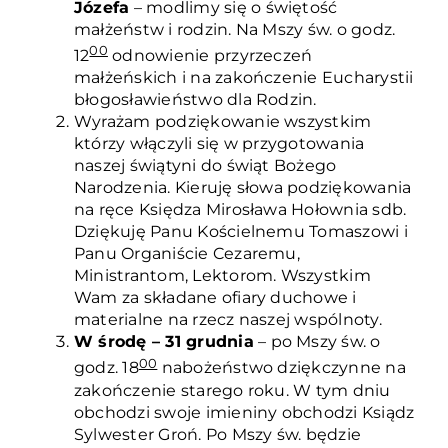
Józefa
– modlimy się o świętość
małżeństw i rodzin. Na Mszy św. o godz.
00
12
odnowienie przyrzeczeń
małżeńskich i na zakończenie Eucharystii
błogosławieństwo dla Rodzin.
Wyrażam podziękowanie wszystkim
którzy włączyli się w przygotowania
naszej świątyni do świąt Bożego
Narodzenia. Kieruję słowa podziękowania
na ręce Księdza Mirosława Hołownia sdb.
Dziękuję Panu Kościelnemu Tomaszowi i
Panu Organiście Cezaremu,
Ministrantom, Lektorom. Wszystkim
Wam za składane ofiary duchowe i
materialne na rzecz naszej wspólnoty.
W środę – 31 grudnia
– po Mszy św. o
00
godz. 18
nabożeństwo dziękczynne na
zakończenie starego roku. W tym dniu
obchodzi swoje imieniny obchodzi Ksiądz
Sylwester Groń. Po Mszy św. będzie