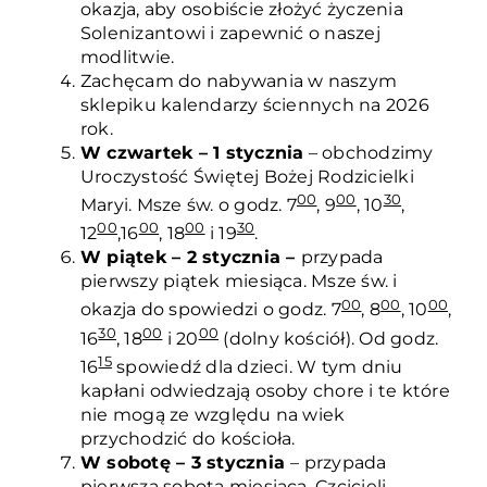
okazja, aby osobiście złożyć życzenia
Solenizantowi i zapewnić o naszej
modlitwie.
Zachęcam do nabywania w naszym
sklepiku kalendarzy ściennych na 2026
rok.
W czwartek – 1 stycznia
– obchodzimy
Uroczystość Świętej Bożej Rodzicielki
00
00
30
Maryi. Msze św. o godz. 7
, 9
, 10
,
00
00
00
30
12
,16
, 18
i 19
.
W piątek – 2 stycznia –
przypada
pierwszy piątek miesiąca. Msze św. i
00
00
00
okazja do spowiedzi o godz. 7
, 8
, 10
,
30
00
00
16
, 18
i 20
(dolny kościół). Od godz.
15
16
spowiedź dla dzieci. W tym dniu
kapłani odwiedzają osoby chore i te które
nie mogą ze względu na wiek
przychodzić do kościoła.
W sobotę – 3 stycznia
– przypada
pierwsza sobota miesiąca. Czcicieli