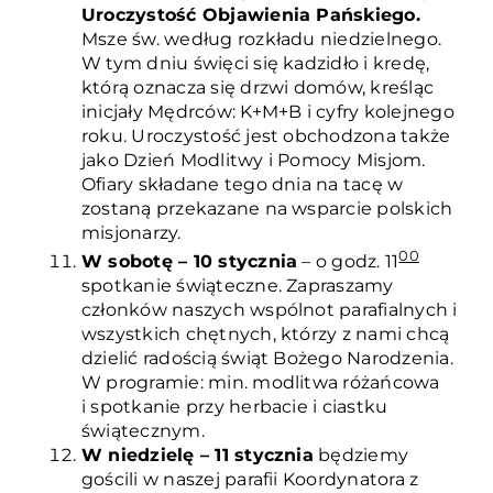
Uroczystość Objawienia Pańskiego.
Msze św. według rozkładu niedzielnego.
W tym dniu święci się kadzidło i kredę,
którą oznacza się drzwi domów, kreśląc
inicjały Mędrców: K+M+B i cyfry kolejnego
roku. Uroczystość jest obchodzona także
jako Dzień Modlitwy i Pomocy Misjom.
Ofiary składane tego dnia na tacę w
zostaną przekazane na wsparcie polskich
misjonarzy.
00
W sobotę – 10 stycznia
– o godz. 11
spotkanie świąteczne. Zapraszamy
członków naszych wspólnot parafialnych i
wszystkich chętnych, którzy z nami chcą
dzielić radością świąt Bożego Narodzenia.
W programie: min. modlitwa różańcowa
i spotkanie przy herbacie i ciastku
świątecznym.
W niedzielę – 11 stycznia
będziemy
gościli w naszej parafii Koordynatora z