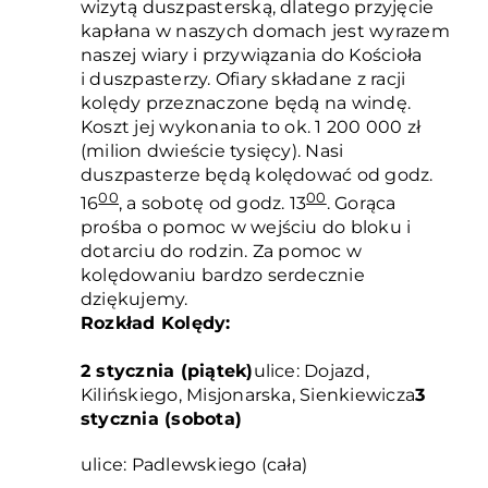
wizytą duszpasterską, dlatego przyjęcie
kapłana w naszych domach jest wyrazem
naszej wiary i przywiązania do Kościoła
i duszpasterzy. Ofiary składane z racji
kolędy przeznaczone będą na windę.
Koszt jej wykonania to ok. 1 200 000 zł
(milion dwieście tysięcy). Nasi
duszpasterze będą kolędować od godz.
00
00
16
, a sobotę od godz. 13
. Gorąca
prośba o pomoc w wejściu do bloku i
dotarciu do rodzin. Za pomoc w
kolędowaniu bardzo serdecznie
dziękujemy.
Rozkład Kolędy:
2 stycznia (piątek)
ulice: Dojazd,
Kilińskiego, Misjonarska, Sienkiewicza
3
stycznia (sobota)
ulice: Padlewskiego (cała)