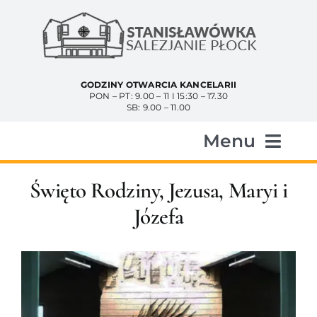
Przejdź
do
zawartości
GODZINY OTWARCIA KANCELARII
PON – PT: 9.00 – 11 I 15:30 – 17.30
SB: 9.00 – 11.00
Menu
Start
Święto Rodziny, Jezusa, Maryi i
Józefa
Aktualności
Historia