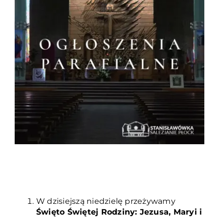
Duszpasterze
Grupy parafialne
Wspólnoty
Oddanie 33
Kancelaria
Kontakt
W dzisiejszą niedzielę przeżywamy
Święto Świętej Rodziny: Jezusa, Maryi i