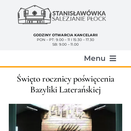
Przejdź
do
zawartości
GODZINY OTWARCIA KANCELARII
PON – PT: 9.00 – 11 I 15:30 – 17.30
SB: 9.00 – 11.00
Menu
Start
Święto rocznicy poświęcenia
Bazyliki Laterańskiej
Aktualności
Historia