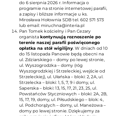
do 6 sierpnia 2026 r. Informacja o
programie na stronie internetowej parafii,
a zapisy i bliższe informacje u ks.
Mirosława Hołownia SDB tel. 602 571 573
lub email: miruchna@interia.pl
Pan Tomek kościelny i Pan Cezary
organista
kontynuują roznoszenie po
terenie naszej parafii poświęconego
opłatka na stół wigilijny
. W dniach od 10
do 15 listopada Panowie będą obecni na
ul. Zdziarskiego – domy po lewej stronie,
ul. Wyszogrodzka – domy (róg
Wyszogrodzkiej i Strzeleckiej, wejście od
Strzeleckiej), ul. Ułańska – bloki: 2, 2A, ul.
Strzelecka – bloki: 1, 5, 7, 9 i domy, ul.
Saperska – bloki: 13, 15, 17, 21, 23, 25, ul.
Powstańców Styczniowych – bloki: 2A, 2B,
15, 17, 19, domy, ul. Piłsudskiego – blok: 4,
ul. Podchorążych – domy, ul. Maneżowa –
domy po lewej stronie. Dziękujemy za