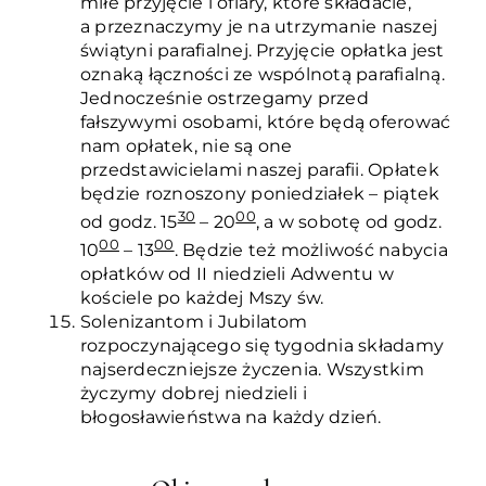
miłe przyjęcie i ofiary, które składacie,
a przeznaczymy je na utrzymanie naszej
świątyni parafialnej. Przyjęcie opłatka jest
oznaką łączności ze wspólnotą parafialną.
Jednocześnie ostrzegamy przed
fałszywymi osobami, które będą oferować
nam opłatek, nie są one
przedstawicielami naszej parafii. Opłatek
będzie roznoszony poniedziałek – piątek
30
00
od godz. 15
– 20
, a w sobotę od godz.
00
00
10
– 13
. Będzie też możliwość nabycia
opłatków od II niedzieli Adwentu w
kościele po każdej Mszy św.
Solenizantom i Jubilatom
rozpoczynającego się tygodnia składamy
najserdeczniejsze życzenia. Wszystkim
życzymy dobrej niedzieli i
błogosławieństwa na każdy dzień.