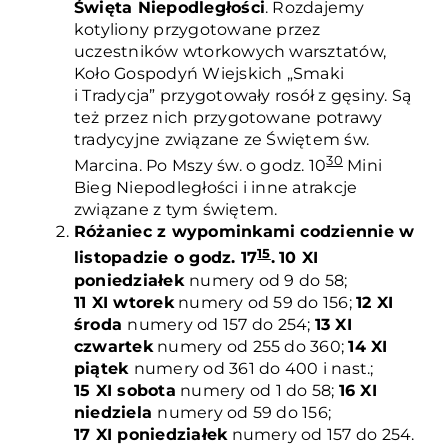
Święta Niepodległości
. Rozdajemy
kotyliony przygotowane przez
uczestników wtorkowych warsztatów,
Koło Gospodyń Wiejskich „Smaki
i Tradycja” przygotowały rosół z gęsiny. Są
też przez nich przygotowane potrawy
tradycyjne związane ze Świętem św.
30
Marcina. Po Mszy św. o godz. 10
Mini
Bieg Niepodległości i inne atrakcje
związane z tym świętem.
Różaniec z wypominkami codziennie w
15
listopadzie o godz. 17
.
10 XI
poniedziałek
numery od 9 do 58;
11 XI wtorek
numery od 59 do 156;
12 XI
środa
numery od 157 do 254;
13 XI
czwartek
numery od 255 do 360;
14 XI
piątek
numery od 361 do 400 i nast.;
15
XI sobota
numery od 1 do 58;
16 XI
niedziela
numery od 59 do 156;
17 XI poniedziałek
numery od 157 do 254.