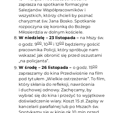
zaprasza na spotkanie formacyjne
Salezjanów Współpracowników i
wszystkich, którzy chcieli by poznać
charyzmat św. Jana Bosko. Spotkanie
rozpoczyna się koronką do Bożego
Miłosierdzia w dolnym kościele.
W niedzielę – 23 listopada –
na Mszy św.
00
30
00
o godz. 9
, 10
i 12
będziemy gościć
pracownika Policji, który spróbuje nam
wskazać jak obronić się przed oszustami
„na policjanta”.
00
W środę – 26 listopada –
o godz. 15
zapraszamy do kina Przedwiośnie na film
pod tytułem „Wielkie ostrzeżenie”. To film,
który skłania do refleksji, nawrócenia
i duchowej odnowy. Zachęcamy, by
wybrać się do kina i przeżyć to wyjątkowe
doświadczenie wiary. Koszt 15 zł. Zapisy w
kancelarii parafialnej lub po Mszach św.
Spotykamy się w kinie ok 10 min przed