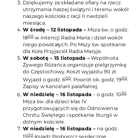
Dziękujemy za składane ofiary na rzecz
utrzymania naszej świątyni i terenu wokół
naszego kościoła z racji II niedzieli
miesiąca.
W środę – 12 listopada –
Msza św. o godz.
00
18
w intencji Radia Maria i dzieł wokół
niego powstałych. Po Mszy św. spotkanie
dla Koła Przyjaciół Radia Maryja.
W sobotę – 15 listopada –
Wspólnota
Żywego Różańca organizuje pielgrzymkę
do Częstochowy. Koszt wyjazdu 90 zł.
00
00
Wyjazd o godz. 6
. Powrót ok. godz. 19
.
Zapisy w kancelarii parafialnej.
30
W niedzielę – 16 listopada
– o godz. 10
Msza św. dla dzieci klas IV
przygotowujących się do Odnowienia
Chrztu Świętego i spotkanie liturgii w
dolnym kościele.
W niedzielę – 16 listopada –
na godz.
00
15
Ksiądz Proboszcz serdecznie