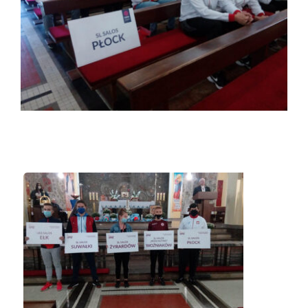
Duszpasterze
Grupy parafialne
Wspólnoty
Oddanie 33
Kancelaria
Kontakt