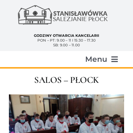
Przejdź
do
zawartości
GODZINY OTWARCIA KANCELARII
PON – PT: 9.00 – 11 I 15:30 – 17.30
SB: 9.00 – 11.00
Menu
Start
SALOS – PŁOCK
Aktualności
Historia