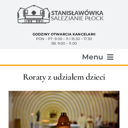
Przejdź
do
zawartości
GODZINY OTWARCIA KANCELARII
PON – PT: 9.00 – 11 I 15:30 – 17.30
SB: 9.00 – 11.00
Menu
Start
Roraty z udziałem dzieci
Aktualności
Historia