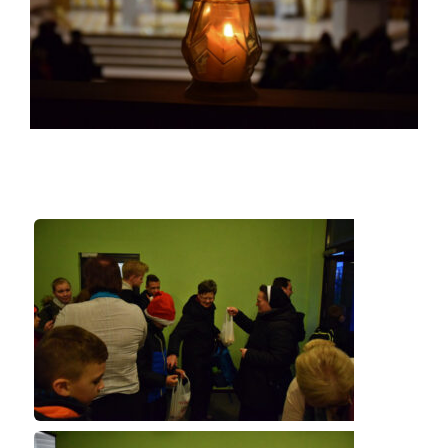
Duszpasterze
Grupy parafialne
Wspólnoty
Oddanie 33
Kancelaria
Kontakt