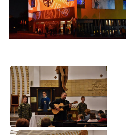
Duszpasterze
Grupy parafialne
Wspólnoty
Oddanie 33
Kancelaria
Kontakt