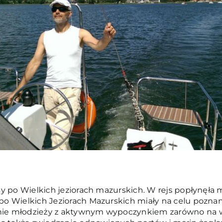
ejsy po Wielkich jeziorach mazurskich. W rejs popłynęła 
 po Wielkich Jeziorach Mazurskich miały na celu poznani
anie młodzieży z aktywnym wypoczynkiem zarówno na wo