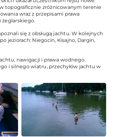
rskich ukazał uczestnikom rejsu nowe
 w topograficznie zróżnicowanym terenie
owania wraz z przepisami prawa
 żeglarskiego.
apoznali się z obsługą jachtu. W kolejnych
o jeziorach: Niegocin, Kisajno, Dargin,
jachtu, nawigacji i prawa wodnego.
go i silnego wiatru, przechyłów jachtu w