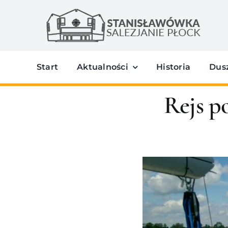
Przejdź
do
zawartości
Start
Aktualności
Historia
Dus
Rejs p