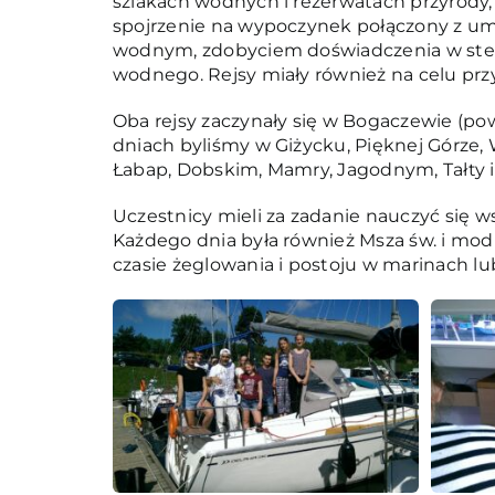
szlakach wodnych i rezerwatach przyrody,
spojrzenie na wypoczynek połączony z umi
wodnym, zdobyciem doświadczenia w stero
wodnego. Rejsy miały również na celu prz
Oba rejsy zaczynały się w Bogaczewie (pow.
dniach byliśmy w Giżycku, Pięknej Górze, W
Łabap, Dobskim, Mamry, Jagodnym, Tałty 
Uczestnicy mieli za zadanie nauczyć się w
Każdego dnia była również Msza św. i modl
czasie żeglowania i postoju w marinach l