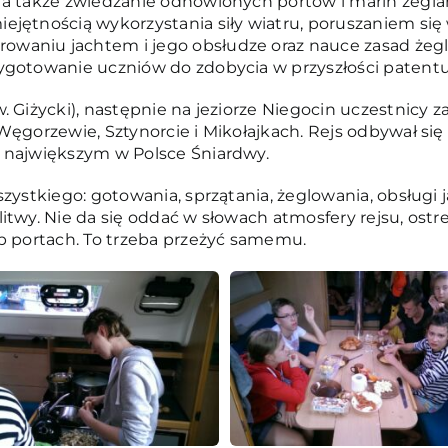
 a także zwiedzanie odnowionych portów i marin żegla
ejętnością wykorzystania siły wiatru, poruszaniem się
waniu jachtem i jego obsłudze oraz nauce zasad żegl
ygotowanie uczniów do zdobycia w przyszłości patentu
 Giżycki), następnie na jeziorze Niegocin uczestnicy z
ęgorzewie, Sztynorcie i Mikołajkach. Rejs odbywał się p
i największym w Polsce Śniardwy.
szystkiego: gotowania, sprzątania, żeglowania, obsługi 
itwy. Nie da się oddać w słowach atmosfery rejsu, ostre
ub portach. To trzeba przeżyć samemu.