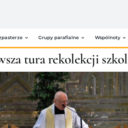
zpasterze
Grupy parafialne
Wspólnoty
wsza tura rekolekcji szko