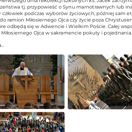
ierwszego dnia rekolekcji szkolnych ks. Jacek zatrzym
czeństwa tj. przypowieść o Synu marnotrawnych lub ina
dy człowiek podczas wyborów życiowych, później sam
do ramion Miłosiernego Ojca czy życie poza Chrystuse
óre odbędą się w Adwencie i Wielkim Poście. Całej wsp
Miłosiernego Ojca w sakramencie pokuty i pojednania.
a…