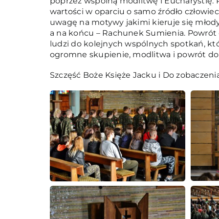
poprzez wspólną modlitwę i Eucharystię. P
wartości w oparciu o samo źródło człowie
uwagę na motywy jakimi kieruje się mło
a na końcu – Rachunek Sumienia. Powrót 
ludzi do kolejnych wspólnych spotkań, kt
ogromne skupienie, modlitwa i powrót do 
Szczęść Boże Księże Jacku i Do zobaczeni