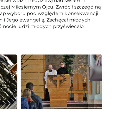
ał się wraz z młodzieżą nad światem
czej Miłosiernym Ojcu. Zwrócił szczególną
 etap wyboru pod względem konsekwencji
m i Jego ewangelią. Zachęcał młodych
ólnocie ludzi młodych przyświecało