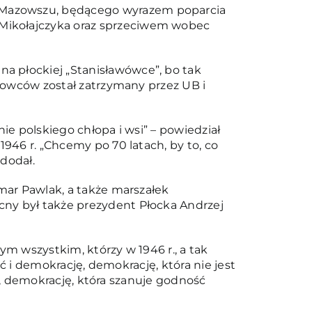
 Mazowszu, będącego wyrazem poparcia
Mikołajczyka oraz sprzeciwem wobec
a płockiej „Stanisławówce”, bo tak
udowców został zatrzymany przez UB i
ie polskiego chłopa i wsi” – powiedział
946 r. „Chcemy po 70 latach, by to, co
dodał.
emar Pawlak, a także marszałek
cny był także prezydent Płocka Andrzej
tym wszystkim, którzy w 1946 r., a tak
ść i demokrację, demokrację, która nie jest
ra, demokrację, która szanuje godność