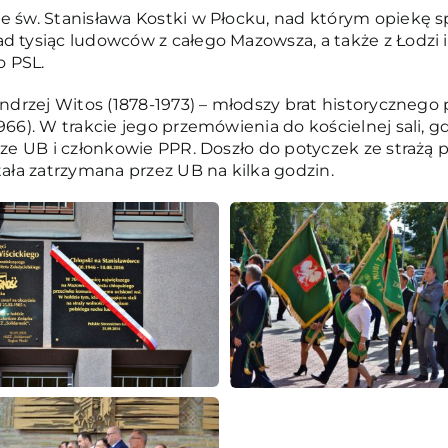
 św. Stanisława Kostki w Płocku, nad którym opiekę spra
ad tysiąc ludowców z całego Mazowsza, a także z Łodzi
o PSL.
: Andrzej Witos (1878-1973) – młodszy brat historyczn
966). W trakcie jego przemówienia do kościelnej sali, gd
usze UB i członkowie PPR. Doszło do potyczek ze straż
tała zatrzymana przez UB na kilka godzin.