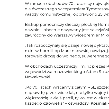
W ramach obchodów 70. rocznicy najwięk
dla ówczesnego wicepremiera Tymczasowe
władzy komunistycznej, odprawiono 25 wrze
Biskup pomocniczy diecezji płockiej Rom
dawniej i obecnie nazywany jest salezjańs
zawrócony do Warszawy wicepremier Miko
„Tak rozpoczynały się dzieje nowej dyktatu
m.in. w homilii bp Marcinkowski, nawiązuj
torowało drogę do wolnego, suwerennego pa
W obchodach uczestniczyli m.in.: prezes P
województwa mazowieckiego Adam Struzik i
Nowakowski.
„Po 70. latach wracamy z całym PSL, szczegó
naprawdę przez wiele lat, nie tylko wojny i
większością jakiejś partii, tylko jest więk
każdego człowieka” – oświadczył Kosiniak