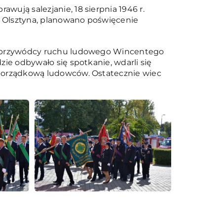
wują salezjanie, 18 sierpnia 1946 r.
 i Olsztyna, planowano poświęcenie
ego przywódcy ruchu ludowego Wincentego
zie odbywało się spotkanie, wdarli się
ą porządkową ludowców. Ostatecznie wiec