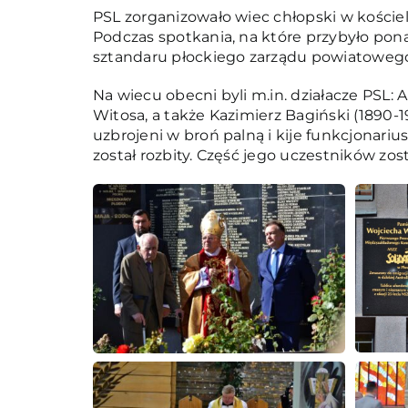
PSL zorganizowało wiec chłopski w kościele
Podczas spotkania, na które przybyło pon
sztandaru płockiego zarządu powiatoweg
Na wiecu obecni byli m.in. działacze PSL
Witosa, a także Kazimierz Bagiński (1890-1
uzbrojeni w broń palną i kije funkcjonari
został rozbity. Część jego uczestników zos