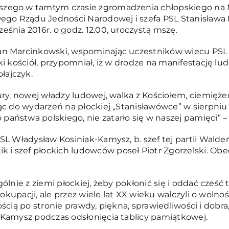
szego w tamtym czasie zgromadzenia chłopskiego na
go Rządu Jedności Narodowej i szefa PSL Stanisława 
śnia 2016r. o godz. 12.00, uroczystą mszę.
an Marcinkowski, wspominając uczestników wiecu PSL n
ki kościół, przypomniał, iż w drodze na manifestację l
łajczyk.
ry, nowej władzy ludowej, walka z Kościołem, ciemiężen
ąc do wydarzeń na płockiej „Stanisławówce” w sierpniu 1
ństwa polskiego, nie zatarło się w naszej pamięci” – 
SL Władysław Kosiniak-Kamysz, b. szef tej partii Wald
 szef płockich ludowców poseł Piotr Zgorzelski. Obe
lnie z ziemi płockiej, żeby pokłonić się i oddać cześć 
 okupacji, ale przez wiele lat XX wieku walczyli o wolno
szością po stronie prawdy, piękna, sprawiedliwości i dob
-Kamysz podczas odsłonięcia tablicy pamiątkowej.