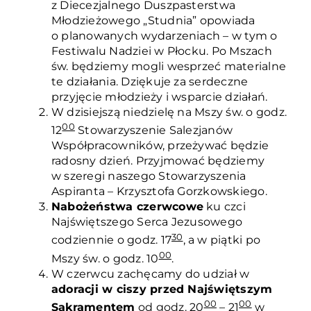
z Diecezjalnego Duszpasterstwa
Młodzieżowego „Studnia” opowiada
o planowanych wydarzeniach – w tym o
Festiwalu Nadziei w Płocku. Po Mszach
św. będziemy mogli wesprzeć materialne
te działania. Dziękuje za serdeczne
przyjęcie młodzieży i wsparcie działań.
W dzisiejszą niedzielę na Mszy św. o godz.
00
12
Stowarzyszenie Salezjanów
Współpracowników, przeżywać będzie
radosny dzień. Przyjmować będziemy
w szeregi naszego Stowarzyszenia
Aspiranta – Krzysztofa Gorzkowskiego.
Nabożeństwa czerwcowe
ku czci
Najświętszego Serca Jezusowego
30
codziennie o godz. 17
, a w piątki po
00
Mszy św. o godz. 10
.
W czerwcu zachęcamy do udział w
adoracji w ciszy przed Najświętszym
00
00
Sakramentem
od godz. 20
– 21
w