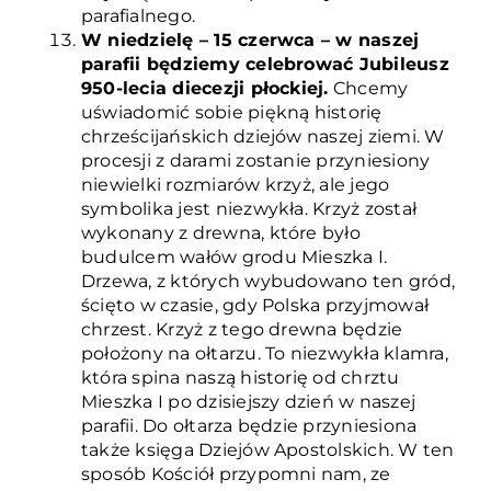
parafialnego.
W niedzielę – 15 czerwca – w naszej
parafii będziemy celebrować Jubileusz
950-lecia diecezji płockiej.
Chcemy
uświadomić sobie piękną historię
chrześcijańskich dziejów naszej ziemi. W
procesji z darami zostanie przyniesiony
niewielki rozmiarów krzyż, ale jego
symbolika jest niezwykła. Krzyż został
wykonany z drewna, które było
budulcem wałów grodu Mieszka I.
Drzewa, z których wybudowano ten gród,
ścięto w czasie, gdy Polska przyjmował
chrzest. Krzyż z tego drewna będzie
położony na ołtarzu. To niezwykła klamra,
która spina naszą historię od chrztu
Mieszka I po dzisiejszy dzień w naszej
parafii. Do ołtarza będzie przyniesiona
także księga Dziejów Apostolskich. W ten
sposób Kościół przypomni nam, ze