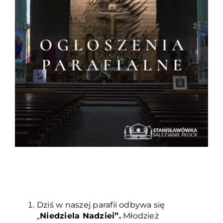
Duszpasterze
Grupy parafialne
Wspólnoty
Oddanie 33
Kancelaria
Kontakt
Dziś w naszej parafii odbywa się
„
Niedziela Nadziei”.
Młodzież