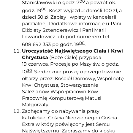
00
Stanisławówki o godz. 7
a powrót ok.
00
godz. 19
. Koszt wyjazdu: dorośli 100 zł, a
dzieci 50 zł. Zapisy i wpłaty w kancelarii
parafialnej. Dodatkowe informacje u Pani
Elżbiety Sztenderewicz i Pani Marii
Lewandowicz lub pod numerem tel.
00
608 692 353 po godz. 19
.
Uroczystość Najświętszego Ciała i Krwi
Chrystusa
(Boże Ciało) przypada
19 czerwca. Procesja po Mszy św. o godz.
30
10
. Serdecznie proszę o przegotowanie
ołtarzy przez: Kościół Domowy, Wspólnotę
Krwi Chrystusa, Stowarzyszenie
Salezjanów Współpracowników i
Pracownię Komputerową Matusi
Małgorzaty.
Zachęcamy do nabywania prasy
katolickiej Gościa Niedzielnego i Gościa
Extra w który poświęcony jest Sercu
Najświętszemu. Zapraszamy do kiosku