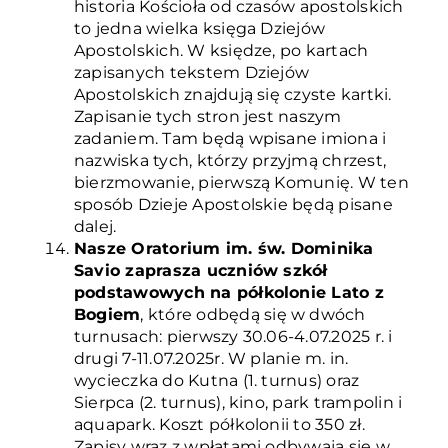
historia Kościoła od czasów apostolskich
to jedna wielka księga Dziejów
Apostolskich. W księdze, po kartach
zapisanych tekstem Dziejów
Apostolskich znajdują się czyste kartki.
Zapisanie tych stron jest naszym
zadaniem. Tam będą wpisane imiona i
nazwiska tych, którzy przyjmą chrzest,
bierzmowanie, pierwszą Komunię. W ten
sposób Dzieje Apostolskie będą pisane
dalej.
Nasze Oratorium im. św. Dominika
Savio zaprasza uczniów szkół
podstawowych na półkolonie Lato z
Bogiem
, które odbędą się w dwóch
turnusach: pierwszy 30.06-4.07.2025 r. i
drugi 7-11.07.2025r. W planie m. in.
wycieczka do Kutna (1. turnus) oraz
Sierpca (2. turnus), kino, park trampolin i
aquapark. Koszt półkolonii to 350 zł.
Zapisy wraz z wpłatami odbywają się w