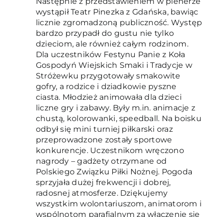
Następnie z przedstawieniem w plenerze
wystąpił Teatr Pinezka z Gdańska, bawiąc
licznie zgromadzoną publiczność. Występ
bardzo przypadł do gustu nie tylko
dzieciom, ale również całym rodzinom.
Dla uczestników Festynu Panie z Koła
Gospodyń Wiejskich Smaki i Tradycje w
Stróżewku przygotowały smakowite
gofry, a rodzice i dziadkowie pyszne
ciasta. Młodzież animowała dla dzieci
liczne gry i zabawy. Były m.in. animacje z
chustą, kolorowanki, speedball. Na boisku
odbył się mini turniej piłkarski oraz
przeprowadzone zostały sportowe
konkurencje. Uczestnikom wręczono
nagrody – gadżety otrzymane od
Polskiego Związku Piłki Nożnej. Pogoda
sprzyjała dużej frekwencji i dobrej,
radosnej atmosferze. Dziękujemy
wszystkim wolontariuszom, animatorom i
wspólnotom parafialnym za włączenie się