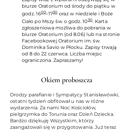
biurze Oratorium od środy do piątku w
00
30
godz. 16
-17
oraz w niedziele i Boże
30
Ciało po Mszy św. o godz. 10
. Karta
zgłoszeniowa możliwa do pobrania w
biurze Oratorium (od 8.06) lub na stronie
Facebookowej Oratorium im. św.
Dominika Savio w Płocku. Zapisy trwają
od 8 do 22 czerwca. Liczba miejsc
ograniczona. Zapraszamy!
Okiem proboszcza
Drodzy parafianie i Sympatycy Stanisławówki,
ostatni tydzień obfitował u nas w różne
wydarzenia. Za nami Noc Kościołów,
pielgrzymka do Torunia oraz Dzień Dziecka.
Bardzo dziękuję Wszystkim, którzy
zaangażowali się w przygotowania. Już teraz