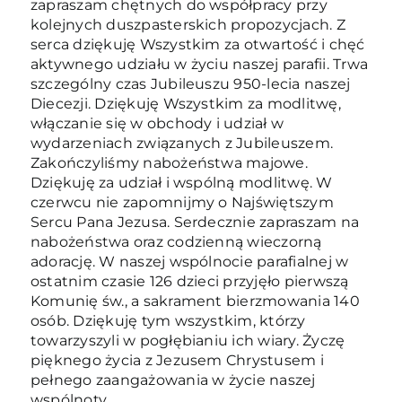
zapraszam chętnych do współpracy przy
kolejnych duszpasterskich propozycjach. Z
serca dziękuję Wszystkim za otwartość i chęć
aktywnego udziału w życiu naszej parafii. Trwa
szczególny czas Jubileuszu 950-lecia naszej
Diecezji. Dziękuję Wszystkim za modlitwę,
włączanie się w obchody i udział w
wydarzeniach związanych z Jubileuszem.
Zakończyliśmy nabożeństwa majowe.
Dziękuję za udział i wspólną modlitwę. W
czerwcu nie zapomnijmy o Najświętszym
Sercu Pana Jezusa. Serdecznie zapraszam na
nabożeństwa oraz codzienną wieczorną
adorację. W naszej wspólnocie parafialnej w
ostatnim czasie 126 dzieci przyjęło pierwszą
Komunię św., a sakrament bierzmowania 140
osób. Dziękuję tym wszystkim, którzy
towarzyszyli w pogłębianiu ich wiary. Życzę
pięknego życia z Jezusem Chrystusem i
pełnego zaangażowania w życie naszej
wspólnoty.