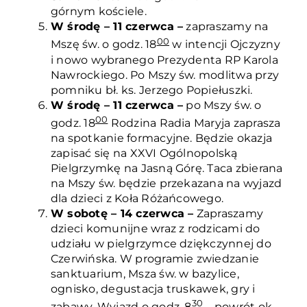
górnym kościele.
W środę – 11 czerwca –
zapraszamy na
00
Mszę św. o godz. 18
w intencji Ojczyzny
i nowo wybranego Prezydenta RP Karola
Nawrockiego. Po Mszy św. modlitwa przy
pomniku bł. ks. Jerzego Popiełuszki.
W środę – 11 czerwca –
po Mszy św. o
00
godz. 18
Rodzina Radia Maryja zaprasza
na spotkanie formacyjne. Będzie okazja
zapisać się na XXVI Ogólnopolską
Pielgrzymkę na Jasną Górę. Taca zbierana
na Mszy św. będzie przekazana na wyjazd
dla dzieci z Koła Różańcowego.
W sobotę – 14 czerwca –
Zapraszamy
dzieci komunijne wraz z rodzicami do
udziału w pielgrzymce dziękczynnej do
Czerwińska. W programie zwiedzanie
sanktuarium, Msza św. w bazylice,
ognisko, degustacja truskawek, gry i
30
zabawy. Wyjazd o godz. 8
– powrót ok.