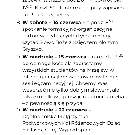
00
17
. Koszt 50 zł. Informacja przy zapisach
i u Pań Katechetek.
30
W sobotę – 14 czerwca –
o godz. 8
spotkanie formacyjno-organizacyjne
lektorów czytających i tych co mogą
czytać Słowo Boże z Księdzem Alojzym
Gryszko.
30
W niedzielę – 15 czerwca
– na godz. 19
do dolnego kościoła zapraszamy
wszystkich studentów na Mszę św. w
intencji jak najlepszych owoców letniej
sesji egzaminacyjnej. Chcemy Was
wesprzeć nie tylko dobrym słowem, ale
także modlitwą, prosząc o pomoc z nieba
– z pewnością się przyda!
W niedzielę – 22 czerwca –
Ogólnopolska Pielgrzymka
Podwórkowych Kół Różańcowych Dzieci
na Jasną Górę. Wyjazd spod