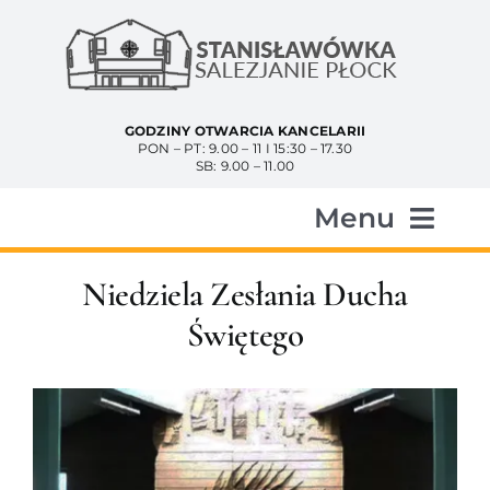
Przejdź
do
zawartości
GODZINY OTWARCIA KANCELARII
PON – PT: 9.00 – 11 I 15:30 – 17.30
SB: 9.00 – 11.00
Menu
Start
Niedziela Zesłania Ducha
Świętego
Aktualności
Historia