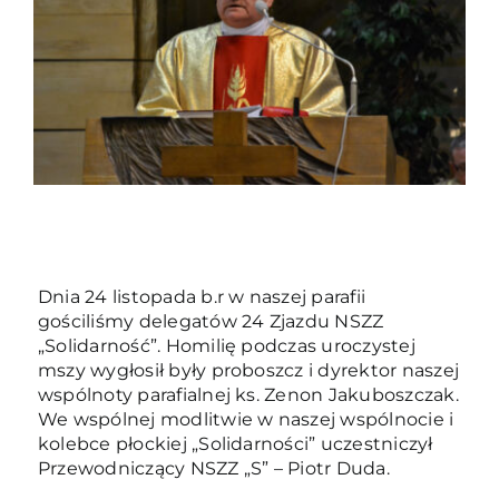
Duszpasterze
Grupy parafialne
Wspólnoty
Oddanie 33
Dnia 24 listopada b.r w naszej parafii
Kancelaria
gościliśmy delegatów 24 Zjazdu NSZZ
„Solidarność”. Homilię podczas uroczystej
mszy wygłosił były proboszcz i dyrektor naszej
Kontakt
wspólnoty parafialnej ks. Zenon Jakuboszczak.
We wspólnej modlitwie w naszej wspólnocie i
kolebce płockiej „Solidarności” uczestniczył
Przewodniczący NSZZ „S” – Piotr Duda.