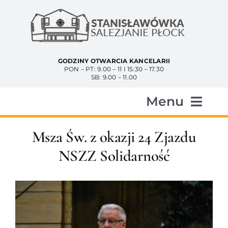
Przejdź
do
zawartości
GODZINY OTWARCIA KANCELARII
PON – PT: 9.00 – 11 I 15:30 – 17.30
SB: 9.00 – 11.00
Menu
Start
Msza Św. z okazji 24 Zjazdu
NSZZ Solidarność
Aktualności
Historia