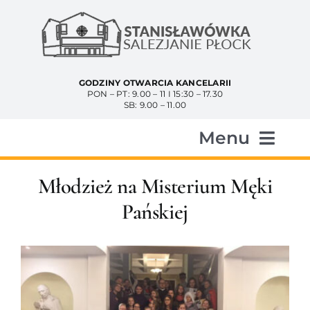
Przejdź
do
zawartości
GODZINY OTWARCIA KANCELARII
PON – PT: 9.00 – 11 I 15:30 – 17.30
SB: 9.00 – 11.00
Menu
Start
Młodzież na Misterium Męki
Pańskiej
Aktualności
Historia