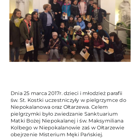
Duszpasterze
Grupy parafialne
Wspólnoty
Oddanie 33
Kancelaria
Dnia 25 marca 2017r. dzieci i młodzież parafii
św. St. Kostki uczestniczyły w pielgrzymce do
Kontakt
Niepokalanowa oraz Ołtarzewa. Celem
pielgrzymki było zwiedzanie Sanktuarium
Matki Bożej Niepokalanej i św. Maksymiliana
Kolbego w Niepokalanowie zaś w Ołtarzewie
obejrzenie Misterium Męki Pańskiej.