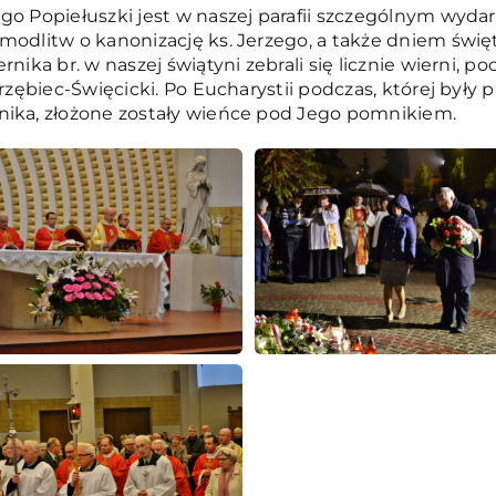
go Popiełuszki jest w naszej parafii szczególnym wyda
 modlitw o kanonizację ks. Jerzego, a także dniem świ
rnika br. w naszej świątyni zebrali się licznie wierni,
trzębiec-Święcicki. Po Eucharystii podczas, której były 
nika, złożone zostały wieńce pod Jego pomnikiem.