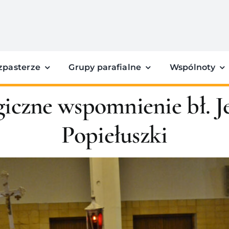
zpasterze
Grupy parafialne
Wspólnoty
giczne wspomnienie bł. J
Popiełuszki