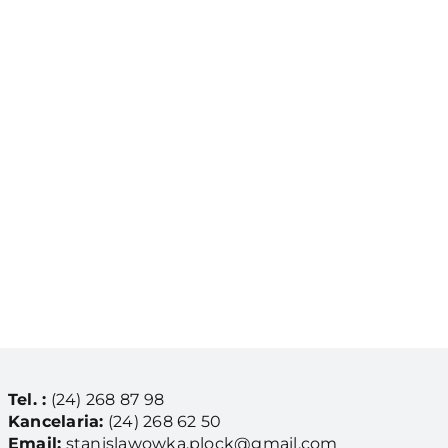
Tel. :
(24) 268 87 98
Kancelaria:
(24) 268 62 50
Email:
stanislawowka.plock@gmail.com