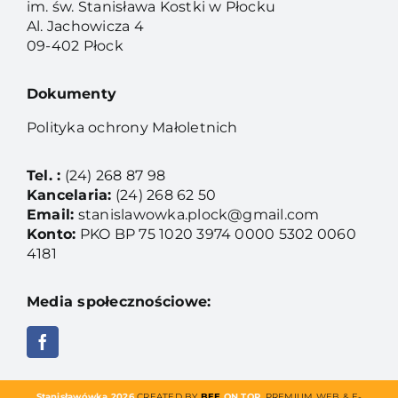
im. św. Stanisława Kostki w Płocku
Al. Jachowicza 4
09-402 Płock
Dokumenty
Polityka ochrony Małoletnich
Tel. :
(24) 268 87 98
Kancelaria:
(24) 268 62 50
Email:
stanislawowka.plock@gmail.com
Konto:
PKO BP 75 1020 3974 0000 5302 0060
4181
Media społecznościowe:
Stanisławówka 2026
CREATED BY
BEE
ON TOP
. PREMIUM WEB & E-