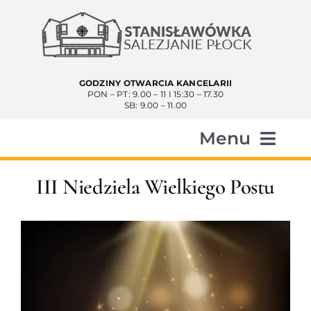
Przejdź
do
zawartości
GODZINY OTWARCIA KANCELARII
PON – PT: 9.00 – 11 I 15:30 – 17.30
SB: 9.00 – 11.00
Menu
Start
III Niedziela Wielkiego Postu
Aktualności
Historia