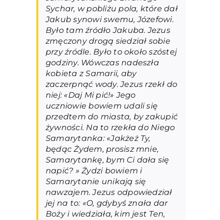
Sychar, w pobliżu pola, które dał
Jakub synowi swemu, Józefowi.
Było tam źródło Jakuba. Jezus
zmęczony drogą siedział sobie
przy źródle. Było to około szóstej
godziny. Wówczas nadeszła
kobieta z Samarii, aby
zaczerpnąć wody. Jezus rzekł do
niej: «Daj Mi pić!» Jego
uczniowie bowiem udali się
przedtem do miasta, by zakupić
żywności. Na to rzekła do Niego
Samarytanka: «Jakżeż Ty,
będąc Żydem, prosisz mnie,
Samarytankę, bym Ci dała się
napić? » Żydzi bowiem i
Samarytanie unikają się
nawzajem. Jezus odpowiedział
jej na to: «O, gdybyś znała dar
Boży i wiedziała, kim jest Ten,