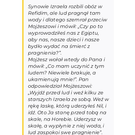
Synowie Izraela rozbili obóz w
Refidim, ale lud pragnął tam
wody i dlatego szemrał przeciw
Mojżeszowi i mówił: „Czy po to
wyprowadziłeś nas z Egiptu,
aby nas, nasze dzieci i nasze
bydło wydać na śmierć z
pragnienia?”.
Mojżesz wołał wtedy do Pana i
mówił: „Co mam uczynić z tym
ludem? Niewiele brakuje, a
ukamienują mnie!”. Pan
odpowiedział Mojżeszowi:
„Wyjdź przed lud i weź kilku ze
starszych Izraela ze sobą. Weź w
rękę laskę, którą uderzyłeś Nil, i
idź. Oto Ja stanę przed tobą na
skale, na Horebie. Uderzysz w
skałę, a wypłynie z niej woda, i
lud zaspokoi swe pragnienie”.