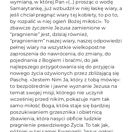
wymianą, w której Pan «(…) prosząc o wodę
Samarytankę, już wzbudził w niej łaskę wiary, a
jeśli chciał pragnąć wiary tej kobiety, to po to,
by rozpalić w niej ogień Bożej miłości». To
zbawcze życzenie Jezusa zamienione w
“pragnienie” jest, dzisiaj również,
“pragnieniem” naszej wiary, naszej odpowiedzi
pełnej wiary na wszystkie wielkopostne
zaproszenia do nawrócenia, do zmiany, do
pojednania z Bogiem i braćmi, do jak
najlepszego przygotowania się do przyjęcia
nowego życia ożywionych przez zbliżającą się
Paschę. «Jestem Nim Ja, który z tobą mówię»:
to bezpośrednie i jawne wyznanie Jezusa na
temat swojej misji, którego nie uczynił
wcześniej przed nikim, pokazuje nam tak
samo miłość Boga, która staje się bardziej
poszukiwaniem grzesznika i obietnicą
zbawienia, która nasyci obficie ludzkie
pragnienie prawdziwego Życia. To tak jak,
później w tej samej Ewangelii, Jezus ogłosi: