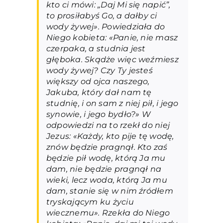
kto ci mówi: „Daj Mi się napić”,
to prosiłabyś Go, a dałby ci
wody żywej». Powiedziała do
Niego kobieta: «Panie, nie masz
czerpaka, a studnia jest
głęboka. Skądże więc weźmiesz
wody żywej? Czy Ty jesteś
większy od ojca naszego,
Jakuba, który dał nam tę
studnię, i on sam z niej pił, i jego
synowie, i jego bydło?» W
odpowiedzi na to rzekł do niej
Jezus: «Każdy, kto pije tę wodę,
znów będzie pragnął. Kto zaś
będzie pił wodę, którą Ja mu
dam, nie będzie pragnął na
wieki, lecz woda, którą Ja mu
dam, stanie się w nim źródłem
tryskającym ku życiu
wiecznemu». Rzekła do Niego