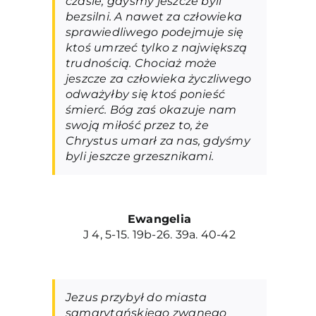
czasie, gdyśmy jeszcze byli
bezsilni. A nawet za człowieka
sprawiedliwego podejmuje się
ktoś umrzeć tylko z największą
trudnością. Chociaż może
jeszcze za człowieka życzliwego
odważyłby się ktoś ponieść
śmierć. Bóg zaś okazuje nam
swoją miłość przez to, że
Chrystus umarł za nas, gdyśmy
byli jeszcze grzesznikami.
Ewangelia
J 4, 5-15. 19b-26. 39a. 40-42
Jezus przybył do miasta
samarytańskiego zwanego