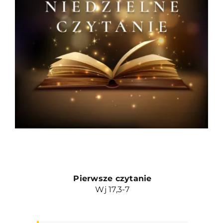
Duszpasterze
Grupy parafialne
Wspólnoty
Oddanie 33
Kancelaria
Kontakt
Pierwsze czytanie
Wj 17,3-7