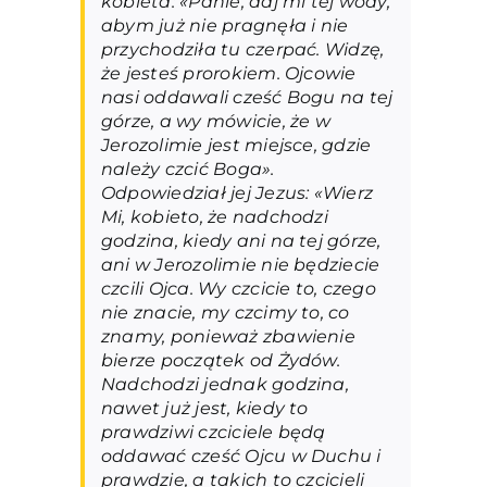
kobieta: «Panie, daj mi tej wody,
abym już nie pragnęła i nie
przychodziła tu czerpać. Widzę,
że jesteś prorokiem. Ojcowie
nasi oddawali cześć Bogu na tej
górze, a wy mówicie, że w
Jerozolimie jest miejsce, gdzie
należy czcić Boga».
Odpowiedział jej Jezus: «Wierz
Mi, kobieto, że nadchodzi
godzina, kiedy ani na tej górze,
ani w Jerozolimie nie będziecie
czcili Ojca. Wy czcicie to, czego
nie znacie, my czcimy to, co
znamy, ponieważ zbawienie
bierze początek od Żydów.
Nadchodzi jednak godzina,
nawet już jest, kiedy to
prawdziwi czciciele będą
oddawać cześć Ojcu w Duchu i
prawdzie, a takich to czcicieli