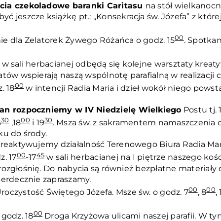
cia czekoladowe baranki Caritasu
na stół wielkanocn
 jeszcze książkę pt.: „Konsekracja św. Józefa” z któr
00
e dla Zelatorek Żywego Różańca o godz. 15
. Spotka
w sali herbacianej odbędą się kolejne warsztaty kreat
tów wspierają naszą wspólnotę parafialną w realizacji
00
. 18
w intencji Radia Maria i dzieł wokół niego powst
ian rozpoczniemy w IV Niedzielę Wielkiego
Postu tj.
30
00
30
6
,18
i 19
. Msza św. z sakramentem namaszczenia c
ku do środy.
reaktywujemy działalność Terenowego Biura Radia Maryj
00
45
. 17
-17
w sali herbacianej na I piętrze naszego koś
 rozgłośnię. Do nabycia są również bezpłatne materiały 
Serdecznie zapraszamy.
00
00
roczystość Świętego Józefa. Msze św. o godz. 7
, 8
,
00
 godz. 18
Droga Krzyżowa ulicami naszej parafii. W t