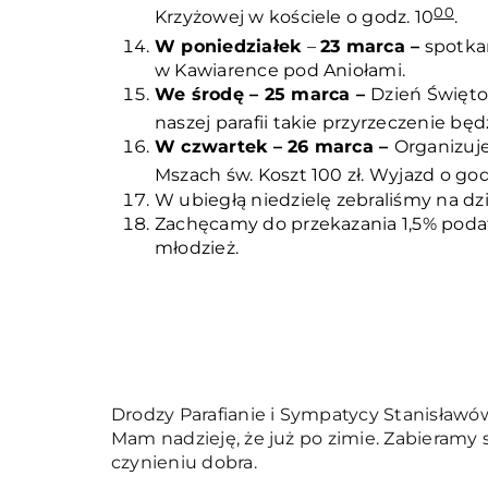
00
Krzyżowej w kościele o godz. 10
.
W poniedziałek
–
23 marca –
spotkan
w Kawiarence pod Aniołami.
We środę – 25 marca –
Dzień Święto
naszej parafii takie przyrzeczenie bę
W czwartek – 26 marca –
Organizuje
Mszach św. Koszt 100 zł. Wyjazd o god
W ubiegłą niedzielę zebraliśmy na dz
Zachęcamy do przekazania 1,5% podat
młodzież.
Drodzy Parafianie i Sympatycy Stanisławó
Mam nadzieję, że już po zimie. Zabieramy 
czynieniu dobra.