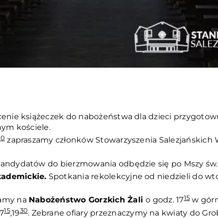
nie książeczek do nabożeństwa dla dzieci przygotowują
nym kościele.
00
zapraszamy członków Stowarzyszenia Salezjańskich W
andydatów do bierzmowania odbędzie się po Mszy św. 
kademickie.
Spotkania rekolekcyjne od niedzieli do wto
15
zamy na
Nabożeństwo Gorzkich Żali
o godz. 17
w górn
15
30
17
,19
. Zebrane ofiary przeznaczymy na kwiaty do Gr