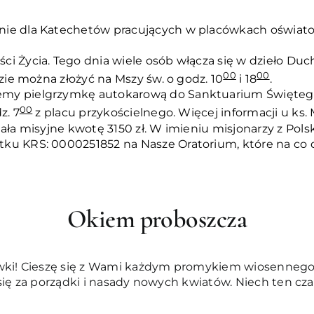
ie dla Katechetów pracujących w placówkach oświatowy
ści Życia. Tego dnia wiele osób włącza się w dzieło D
00
00
dzie można złożyć na Mszy św. o godz. 10
i 18
.
my pielgrzymkę autokarową do Sanktuarium Świętego Jó
00
z. 7
z placu przykościelnego. Więcej informacji u ks. 
iała misyjne kwotę 3150 zł. W imieniu misjonarzy z Po
ku KRS: 0000251852 na Nasze Oratorium, które na co d
Okiem proboszcza
wki! Cieszę się z Wami każdym promykiem wiosennego 
się za porządki i nasady nowych kwiatów. Niech ten cza