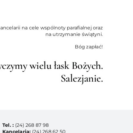
ncelarii na cele wspólnoty parafialnej oraz
na utrzymanie świątyni.
Bóg zapłać!
yczymy wielu łask Bożych.
Salezjanie.
Tel. :
(24) 268 87 98
Kancelaria:
(24) 268 62 50