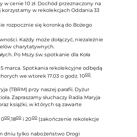
y w cenie 10 zł. Dochód przeznaczony na
ej korzystamy w rekolekcjach Oddania 33
nie rozpocznie się koronką do Bożego
ywności. Każdy może dołączyć, niezależnie
 celów charytatywnych.
ałych. Po Mszy św. spotkanie dla Koła
 15 marca. Spotkania rekolekcyjne odbędą
00
horych we wtorek 17.03 o godz. 10
.
a (TBRM) przy naszej parafii. Dyżur
cioła. Zapraszamy słuchaczy Radia Maryja
oraz książki, w których są zawarte
00
00
00
 10
,18
i 20
(zakończenie rekolekcje
ym dniu tylko nabożeństwo Drogi