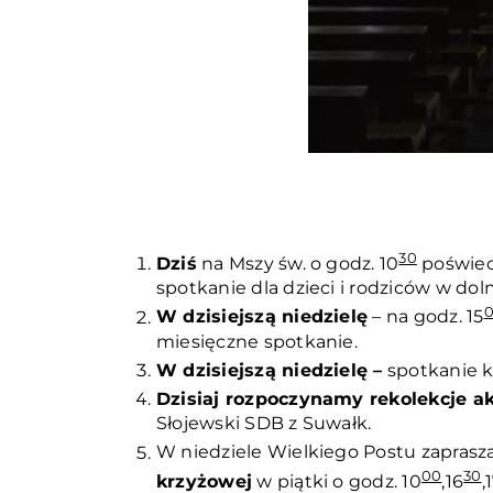
30
Dziś
na Mszy św. o godz. 10
poświece
spotkanie dla dzieci i rodziców w dol
W dzisiejszą niedzielę
– na godz. 15
miesięczne spotkanie.
W dzisiejszą niedzielę –
spotkanie k
Dzisiaj rozpoczynamy rekolekcje a
Słojewski SDB z Suwałk.
W niedziele Wielkiego Postu zapras
00
30
krzyżowej
w piątki o godz. 10
,16
,