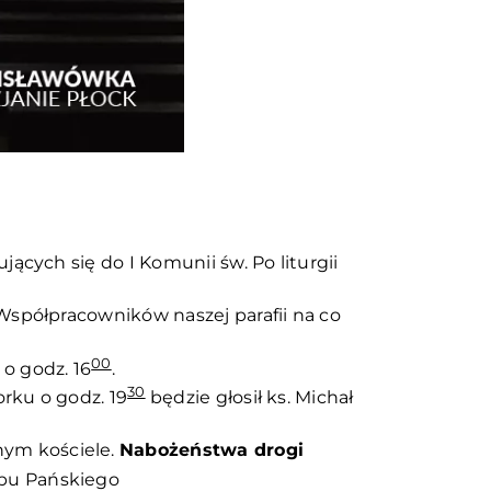
cych się do I Komunii św. Po liturgii
spółpracowników naszej parafii na co
00
o godz. 16
.
30
rku o godz. 19
będzie głosił ks. Michał
ym kościele.
Nabożeństwa drogi
obu Pańskiego