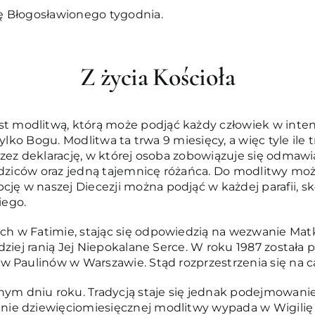
ę Błogosławionego tygodnia.
Z życia Kościoła
st modlitwą, którą może podjąć każdy człowiek w intenc
tylko Bogu. Modlitwa ta trwa 9 miesięcy, a więc tyle il
rzez deklarację, w której osoba zobowiązuje się odmaw
rodziców oraz jedną tajemnicę różańca. Do modlitwy m
 w naszej Diecezji można podjąć w każdej parafii, sk
iego.
 w Fatimie, stając się odpowiedzią na wezwanie Matk
ziej ranią Jej Niepokalane Serce. W roku 1987 została 
 Paulinów w Warszawie. Stąd rozprzestrzenia się na cały
m dniu roku. Tradycją staje się jednak podejmowani
nie dziewięciomiesięcznej modlitwy wypada w Wigilię