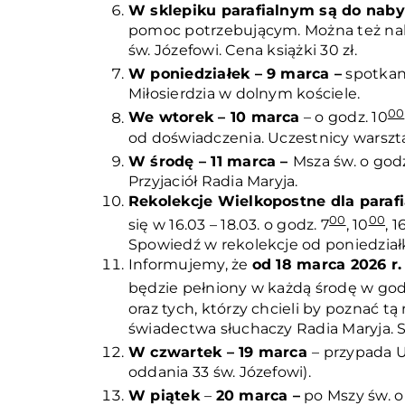
W sklepiku parafialnym są do naby
pomoc potrzebującym. Można też nabyć
św. Józefowi. Cena książki 30 zł.
W poniedziałek – 9 marca –
spotkani
Miłosierdzia w dolnym kościele.
00
We wtorek – 10 marca
– o godz. 10
od doświadczenia. Uczestnicy warszta
W środę – 11 marca –
Msza św. o godz
Przyjaciół Radia Maryja.
Rekolekcje Wielkopostne dla paraf
00
00
się w 16.03 – 18.03. o godz. 7
, 10
, 1
Spowiedź w rekolekcje od poniedział
Informujemy, że
od 18 marca 2026 r.
będzie pełniony w każdą środę w godz
oraz tych, którzy chcieli by poznać tą
świadectwa słuchaczy Radia Maryja. 
W czwartek – 19 marca
– przypada U
oddania 33 św. Józefowi).
W piątek
–
20 marca –
po Mszy św. o