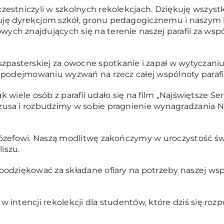
stniczyli w szkolnych rekolekcjach. Dziękuję wszystkim,
uję dyrekcjom szkół, gronu pedagogicznemu i naszym
ch znajdujących się na terenie naszej parafii za wspó
asterskiej za owocne spotkanie i zapał w wytyczaniu
w podejmowaniu wyzwań na rzecz całej wspólnoty parafia
ak wiele osób z parafii udało się na film „Najświętsze Se
zusa i rozbudzimy w sobie pragnienie wynagradzania 
Józefowi. Naszą modlitwę zakończymy w uroczystość św
iszu.
podziękować za składane ofiary na potrzeby naszej wsp
intencji rekolekcji dla studentów, które dziś się rozpo