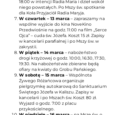
18:00 w intencji Radia Maria i dzieł wokół
niego powstałych. Po Mszy św. spotkanie
dla Koła Przyjaciół Radia Maryja.
W czwartek – 13 marca
– zapraszamy na
wspólne wyjście do kina NoveKino
Przedwiośnie na godz. 11:00 na film „Serce
Ojca” – cuda św. Józefa. Koszt 15 zł. Zapisy
w kancelarii parafialnej i po Mszy św. w
zakrystii.
W piątek – 14 marca
– nabożeństwo
drogi krzyżowej o godz. 10:00, 16:30, 17:30,
19:30. Na nabożeństwie zbierane będą
ofiary na kwiaty do Grobu Pańskiego.
W sobotę – 15 marca
– Wspólnota
Żywego Różańcowa organizuje
pielgrzymkę autokarową do Sanktuarium
Świętego Józefa w Kaliszu. Zapisy w
kancelarii i po Mszach św. Koszt 80 zł.
Wyjazd o godz. 7:00 z placu
przykościelnego.
W niedzielę – 16 marca
– na Mszę św. o