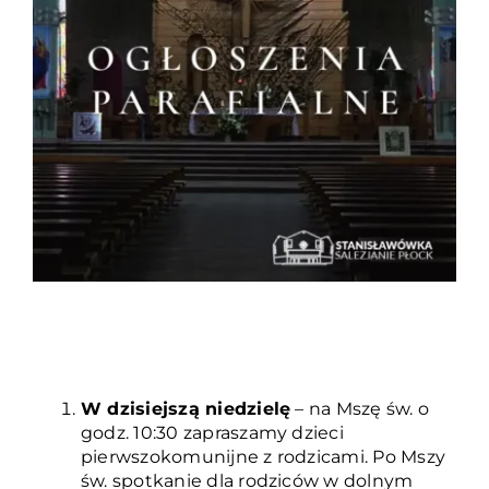
Duszpasterze
Grupy parafialne
Wspólnoty
Oddanie 33
Kancelaria
Kontakt
W dzisiejszą niedzielę
– na Mszę św. o
godz. 10:30 zapraszamy dzieci
pierwszokomunijne z rodzicami. Po Mszy
św. spotkanie dla rodziców w dolnym