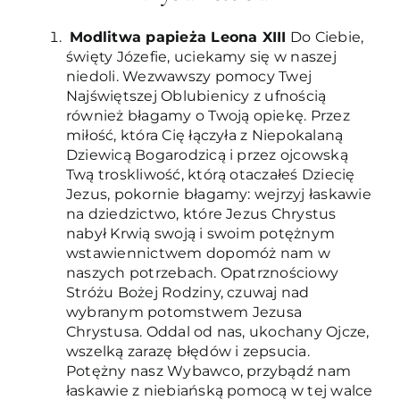
Modlitwa papieża Leona XIII
Do Ciebie,
święty Józefie, uciekamy się w naszej
niedoli. Wezwawszy pomocy Twej
Najświętszej Oblubienicy z ufnością
również błagamy o Twoją opiekę. Przez
miłość, która Cię łączyła z Niepokalaną
Dziewicą Bogarodzicą i przez ojcowską
Twą troskliwość, którą otaczałeś Dziecię
Jezus, pokornie błagamy: wejrzyj łaskawie
na dziedzictwo, które Jezus Chrystus
nabył Krwią swoją i swoim potężnym
wstawiennictwem dopomóż nam w
naszych potrzebach. Opatrznościowy
Stróżu Bożej Rodziny, czuwaj nad
wybranym potomstwem Jezusa
Chrystusa. Oddal od nas, ukochany Ojcze,
wszelką zarazę błędów i zepsucia.
Potężny nasz Wybawco, przybądź nam
łaskawie z niebiańską pomocą w tej walce