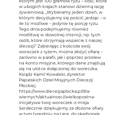
którym jest 100 gramów ryżu – ilość, która
w ubogich krajach stanowi dzienną rację
żywieniową. „Wybieramy jeden dzień, w
którym decydujemy się pościć, jedząc – o
ile to możliwe – jedynie tę porcję ryżu.
Tego dnia podejmujemy również
modlitwę w dowolnej intencji, np. tych
osób, które otrzymają wsparcie z naszej
diecezji” Zabierając z kościoła swój
woreczek z ryżem, można złożyć ofiarę –
zarówno w parafii, jak i poprzez przelew
na konto misyjne, którego dane znajdują
się na ulotce dołączonej do woreczka.
Ksiądz Kamil Kowalski, dyrektor
Papieskich Dzieł Misyjnych Diecezji
Płockiej.
https://www.diecezjaplocka.pl/dla-
wiernych/aktualnosci/wielkopostna-
inicjatywa-twoj-woreczek-z-misja
Serdecznie dziękujemy za złożone ofiary
w tym tygodniu na tacę, do skarbonek