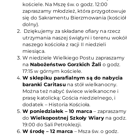
kościele. Na Mszę św. o godz. 12:00
zapraszamy młodzież, która przygotowuje
się do Sakramentu Bierzmowania (kościół
dolny).
Dziękujemy za składane ofiary na rzecz
utrzymania naszej świątyni i terenu wokół
naszego kościoła z racji II niedzieli
miesiąca.
W niedziele Wielkiego Postu zapraszamy
na
Nabożeństwo Gorzkich Żali
o godz.
17:15 w górnym kościele.
W sklepiku parafialnym są do nabycia
baranki Caritasu
na stół wielkanocny.
Można też nabyć świece wielkanocne i
prasę katolicką: Gościa niedzielnego, i
dodatek – Historia Kościoła.
W poniedziałek – 10 marca
– zapraszamy
do
Wielkopostnej Szkoły Wiary
na godz.
19:00 do Sali Petroklezji.
W środę – 12 marca
– Msza św. o godz.