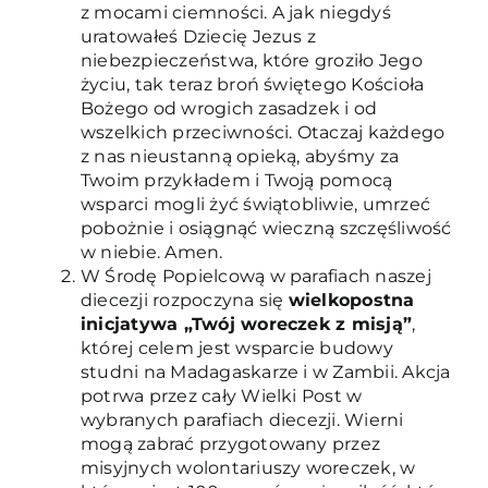
z mocami ciemności. A jak niegdyś
uratowałeś Dziecię Jezus z
niebezpieczeństwa, które groziło Jego
życiu, tak teraz broń świętego Kościoła
Bożego od wrogich zasadzek i od
wszelkich przeciwności. Otaczaj każdego
z nas nieustanną opieką, abyśmy za
Twoim przykładem i Twoją pomocą
wsparci mogli żyć świątobliwie, umrzeć
pobożnie i osiągnąć wieczną szczęśliwość
w niebie. Amen.
W Środę Popielcową w parafiach naszej
diecezji rozpoczyna się
wielkopostna
inicjatywa „Twój woreczek z misją”
,
której celem jest wsparcie budowy
studni na Madagaskarze i w Zambii. Akcja
potrwa przez cały Wielki Post w
wybranych parafiach diecezji. Wierni
mogą zabrać przygotowany przez
misyjnych wolontariuszy woreczek, w