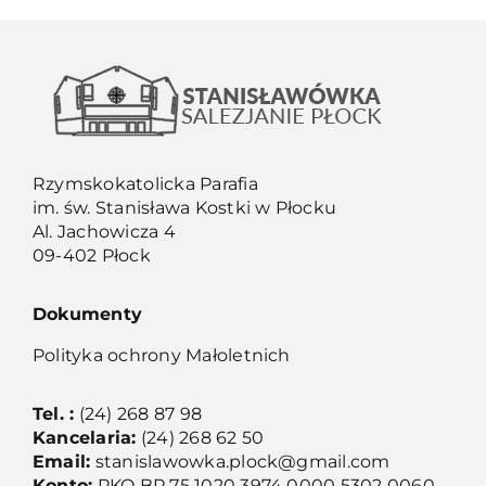
Rzymskokatolicka Parafia
im. św. Stanisława Kostki w Płocku
Al. Jachowicza 4
09-402 Płock
Dokumenty
Polityka ochrony Małoletnich
Tel. :
(24) 268 87 98
Kancelaria:
(24) 268 62 50
Email:
stanislawowka.plock@gmail.com
Konto:
PKO BP 75 1020 3974 0000 5302 0060