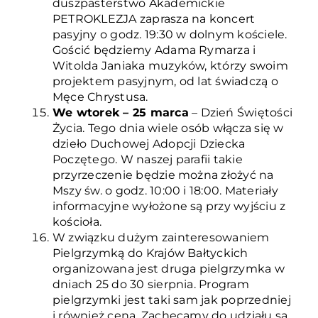
duszpasterstwo Akademickie
PETROKLEZJA zaprasza na koncert
pasyjny o godz. 19:30 w dolnym kościele.
Gościć będziemy Adama Rymarza i
Witolda Janiaka muzyków, którzy swoim
projektem pasyjnym, od lat świadczą o
Męce Chrystusa.
We wtorek – 25 marca
– Dzień Świętości
Życia. Tego dnia wiele osób włącza się w
dzieło Duchowej Adopcji Dziecka
Poczętego. W naszej parafii takie
przyrzeczenie będzie można złożyć na
Mszy św. o godz. 10:00 i 18:00. Materiały
informacyjne wyłożone są przy wyjściu z
kościoła.
W związku dużym zainteresowaniem
Pielgrzymką do Krajów Bałtyckich
organizowana jest druga pielgrzymka w
dniach 25 do 30 sierpnia. Program
pielgrzymki jest taki sam jak poprzedniej
i również cena. Zachęcamy do udziału są