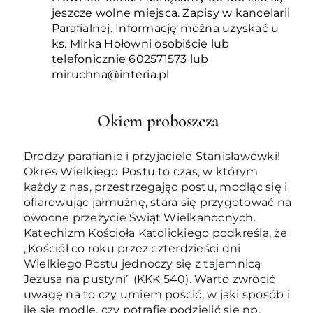
jeszcze wolne miejsca. Zapisy w kancelarii
Parafialnej. Informację można uzyskać u
ks. Mirka Hołowni osobiście lub
telefonicznie 602571573 lub
miruchna@interia.pl
Okiem proboszcza
Drodzy parafianie i przyjaciele Stanisławówki!
Okres Wielkiego Postu to czas, w którym
każdy z nas, przestrzegając postu, modląc się i
ofiarowując jałmużnę, stara się przygotować na
owocne przeżycie Świąt Wielkanocnych.
Katechizm Kościoła Katolickiego podkreśla, że
„Kościół co roku przez czterdzieści dni
Wielkiego Postu jednoczy się z tajemnicą
Jezusa na pustyni” (KKK 540). Warto zwrócić
uwagę na to czy umiem pościć, w jaki sposób i
ile się modlę, czy potrafię podzielić się np.