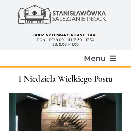
Przejdź
do
zawartości
GODZINY OTWARCIA KANCELARII
PON – PT: 9.00 – 11 I 15:30 – 17.30
SB: 9.00 – 11.00
Menu
Start
I Niedziela Wielkiego Postu
Aktualności
Historia