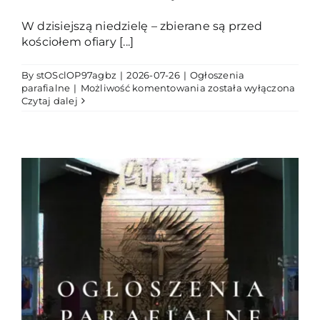
W dzisiejszą niedzielę – zbierane są przed
kościołem ofiary [...]
By
stOSclOP97agbz
|
2026-07-26
|
Ogłoszenia
XVII
parafialne
|
Możliwość komentowania
została wyłączona
niedziela
Czytaj dalej
zwykła