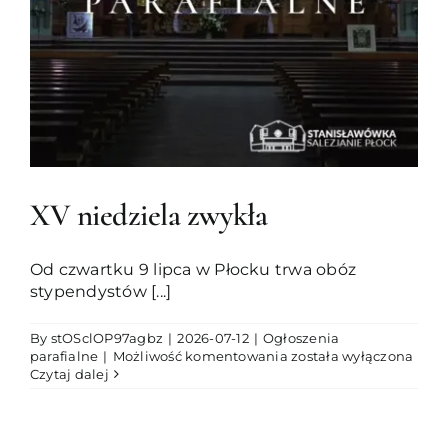
XV niedziela zwykła
Od czwartku 9 lipca w Płocku trwa obóz
stypendystów [...]
By
stOSclOP97agbz
|
2026-07-12
|
Ogłoszenia
XV
parafialne
|
Możliwość komentowania
została wyłączona
niedziela
Czytaj dalej
zwykła