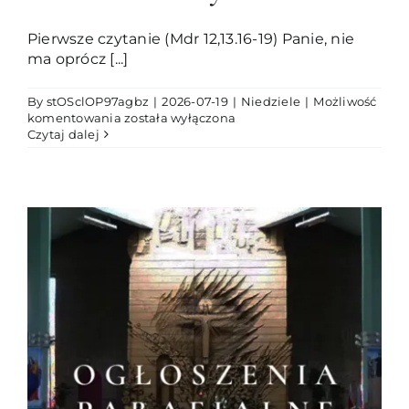
Pierwsze czytanie (Mdr 12,13.16-19) Panie, nie
ma oprócz [...]
By
stOSclOP97agbz
|
2026-07-19
|
Niedziele
|
Możliwość
XVI
komentowania
została wyłączona
niedziela
Czytaj dalej
zwykła