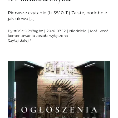
Pierwsze czytanie (Iz 55,10-11) Zaiste, podobnie
jak ulewa [...]
By
stOSclOP97agbz
|
2026-07-12
|
Niedziele
|
Możliwość
XV
komentowania
została wyłączona
niedziela
Czytaj dalej
zwykła