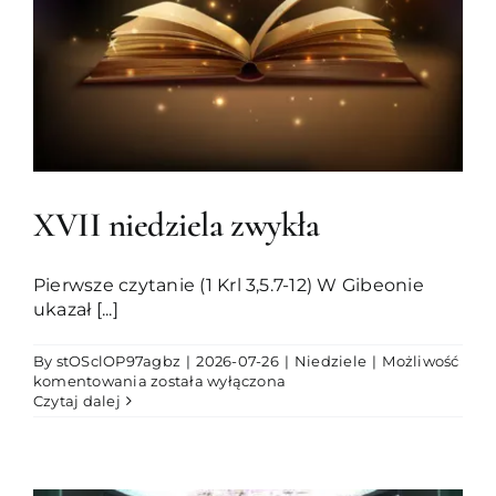
XVII niedziela zwykła
Pierwsze czytanie (1 Krl 3,5.7-12) W Gibeonie
ukazał [...]
By
stOSclOP97agbz
|
2026-07-26
|
Niedziele
|
Możliwość
XVII
komentowania
została wyłączona
niedziela
Czytaj dalej
zwykła