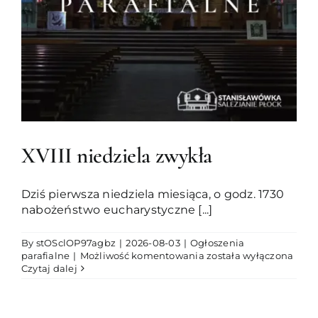
Duszpasterze
Grupy parafialne
Wspólnoty
Oddanie 33
XVIII niedziela zwykła
Kancelaria
Dziś pierwsza niedziela miesiąca, o godz. 1730
nabożeństwo eucharystyczne [...]
Kontakt
By
stOSclOP97agbz
|
2026-08-03
|
Ogłoszenia
XVIII
parafialne
|
Możliwość komentowania
została wyłączona
niedziela
Czytaj dalej
zwykła