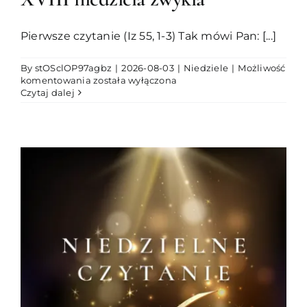
Pierwsze czytanie (Iz 55, 1-3) Tak mówi Pan: [...]
By
stOSclOP97agbz
|
2026-08-03
|
Niedziele
|
Możliwość
XVIII
komentowania
została wyłączona
niedziela
Czytaj dalej
zwykła