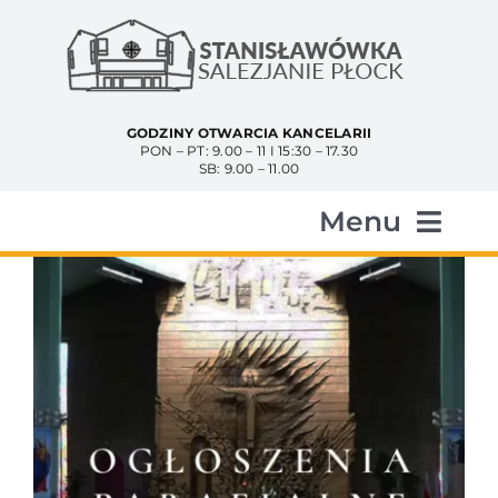
Przejdź
do
zawartości
GODZINY OTWARCIA KANCELARII
PON – PT: 9.00 – 11 I 15:30 – 17.30
SB: 9.00 – 11.00
Menu
Start
Aktualności
Historia