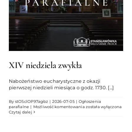
XIV niedziela zwykła
Nabożeństwo eucharystyczne z okazji
pierwszej niedzieli miesiąca o godz. 1730. [...]
By
stOSclOP97agbz
|
2026-07-05
|
Ogłoszenia
XIV
parafialne
|
Możliwość komentowania
została wyłączona
niedziela
Czytaj dalej
zwykła