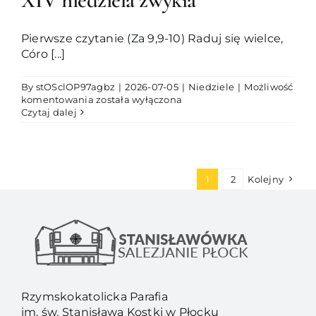
XIV niedziela zwykła
Pierwsze czytanie (Za 9,9-10) Raduj się wielce,
Córo [...]
By
stOSclOP97agbz
|
2026-07-05
|
Niedziele
|
Możliwość
XIV
komentowania
została wyłączona
niedziela
Czytaj dalej
zwykła
1
2
Kolejny
Rzymskokatolicka Parafia
im. św. Stanisława Kostki w Płocku