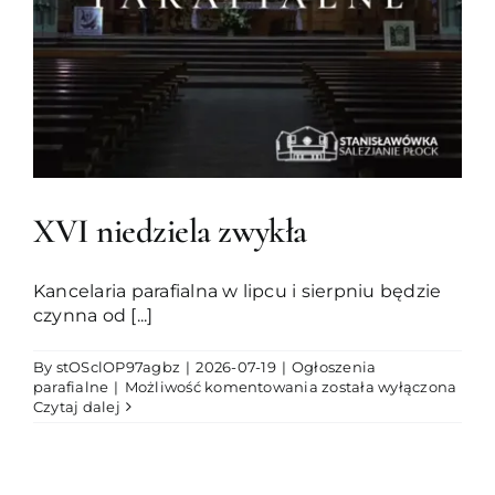
XVI niedziela zwykła
Kancelaria parafialna w lipcu i sierpniu będzie
czynna od [...]
By
stOSclOP97agbz
|
2026-07-19
|
Ogłoszenia
XVI
parafialne
|
Możliwość komentowania
została wyłączona
niedziela
Czytaj dalej
zwykła